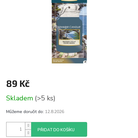
89 Kč
Měrná
Skladem
(>5 ks)
cena:
Můžeme doručit do:
12.8.2026
PŘIDAT DO KOŠÍKU