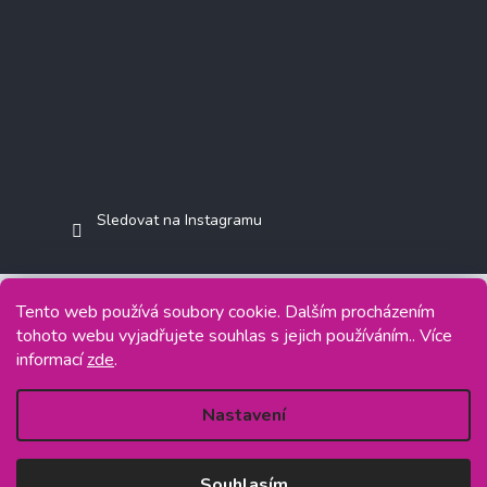
Sledovat na Instagramu
Tento web používá soubory cookie. Dalším procházením
tohoto webu vyjadřujete souhlas s jejich používáním.. Více
Copyright 2026
Jasminkashop.cz
. Všechna práva vyhrazena.
informací
zde
.
Grafický návrh vytvořil a na Shoptet implementoval
Tomáš Hlad
&
Shoptetak.cz
.
Nastavení
Vytvořil Shoptet
Souhlasím