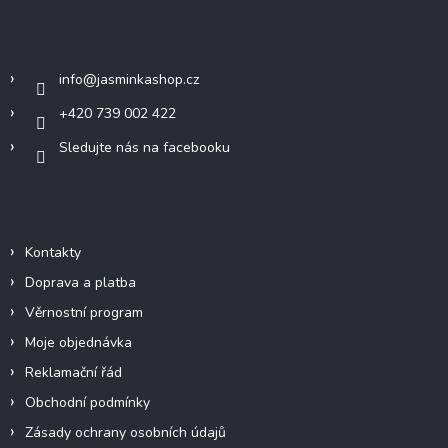
a
Kontakt
t
í
info
@
jasminkashop.cz
+420 739 002 422
Sledujte nás na facebooku
Informace pro vás
Kontakty
Doprava a platba
Věrnostní program
Moje objednávka
Reklamační řád
Obchodní podmínky
Zásady ochrany osobních údajů