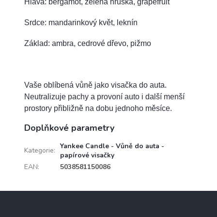
Hlava: bergamot, zelená hruška, grapefruit
Srdce: mandarinkový květ, leknín
Základ: ambra, cedrové dřevo, pižmo
Vaše oblíbená vůně jako visačka do auta.
Neutralizuje pachy a provoní auto i další menší
prostory přibližně na dobu jednoho měsíce.
Doplňkové parametry
Yankee Candle - Vůně do auta -
Kategorie
:
papírové visačky
EAN
:
5038581150086
Z
á
p