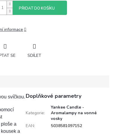
PŘIDAT DO KOŠÍKU
ní informace
PTAT SE
SDÍLET
Doplňkové parametry
ou svíčkou.
Yankee Candle -
pomocí
Kategorie
:
Aromalampy na vonné
t
vosky
 ploše a
EAN
:
5038581097152
í kousek a