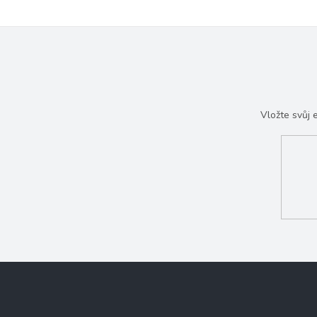
Vložte svůj
Z
á
p
a