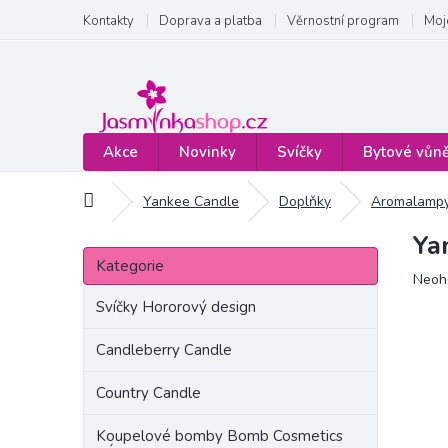
Přejít
Kontakty
Doprava a platba
Věrnostní program
Moj
na
obsah
Akce
Novinky
Svíčky
Bytové vůn
Domů
Yankee Candle
Doplňky
Aromalampy
Ya
P
Přeskočit
o
Kategorie
kategorie
Prům
Neoh
s
hodn
t
Svíčky Hororový design
produ
r
je
a
Candleberry Candle
0,0
n
z
Country Candle
5
n
hvězd
í
Koupelové bomby Bomb Cosmetics
p