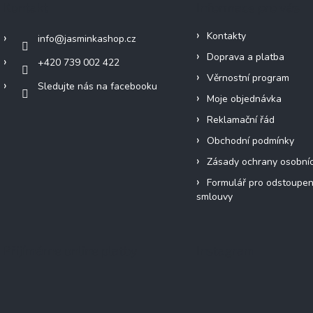
Kontakt
Informace pro vás
Kontakty
info
@
jasminkashop.cz
Doprava a platba
+420 739 002 422
Věrnostní program
Sledujte nás na facebooku
Moje objednávka
Reklamační řád
Obchodní podmínky
Zásady ochrany osobní
Formulář pro odstoupen
smlouvy
Přijímáme online platby
Instagram