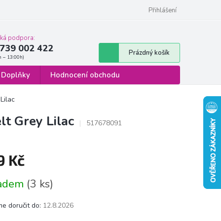
 osobních údajů
Formulář pro odstoupení od smlouvy
Přihlášení
cká podpora:
739 002 422
Nákupní
Prázdný košík
košík
Doplňky
Hodnocení obchodu
Lilac
t Grey Lilac
517678091
9 Kč
á
ladem
(3 ks)
e doručit do:
12.8.2026