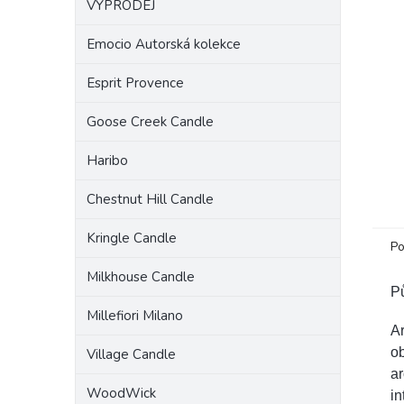
VÝPRODEJ
a
n
Emocio Autorská kolekce
e
l
Esprit Provence
Goose Creek Candle
Haribo
Chestnut Hill Candle
Kringle Candle
Po
Milkhouse Candle
P
Millefiori Milano
A
ob
Village Candle
ar
WoodWick
in