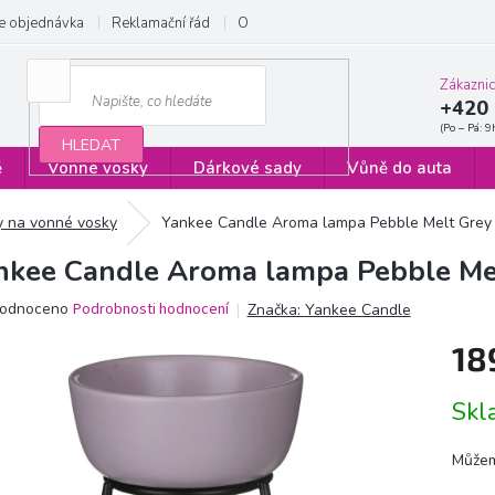
e objednávka
Reklamační řád
Obchodní podmínky
Zásady ochrany
Zákazni
+420 
HLEDAT
ě
Vonné vosky
Dárkové sady
Vůně do auta
 na vonné vosky
Yankee Candle Aroma lampa Pebble Melt Grey 
nkee Candle Aroma lampa Pebble Mel
ěrné
odnoceno
Podrobnosti hodnocení
Značka:
Yankee Candle
ocení
18
ktu
Měrn
Sk
cena:
iček.
Můžem