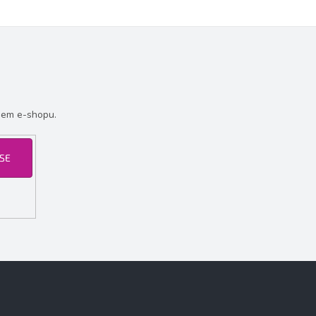
šem e-shopu.
 SE