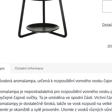
Detail
ZE
pis
Ostatní informace
ůvabná aromalampa, určená k rozpouštění vonného vosku čajov
romalampa je nepostradatelná pro rozpouštění vonného vosku 
yčejné čajové svíčky. Ta je umístěna ve spodní části. Vrchní čás
omalampy je dostatečně široká, takže se vosk rozpustí na velké
teriér je okamžitě a sytě provoněn. Ulomte z vosků různých vůn