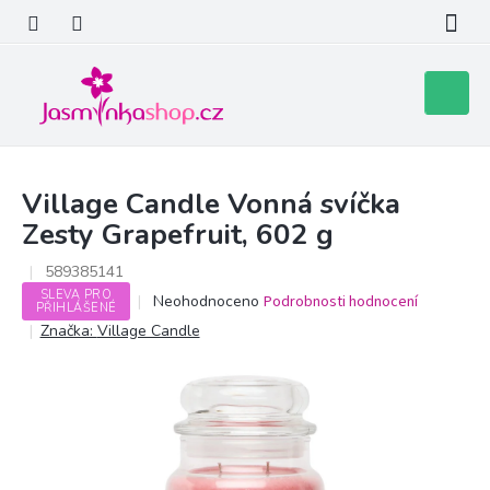
Přejít
na
obsah
Nákupní
košík
Village Candle Vonná svíčka
Zesty Grapefruit, 602 g
589385141
SLEVA PRO
Průměrné
Neohodnoceno
Podrobnosti hodnocení
PŘIHLÁŠENÉ
hodnocení
Značka:
Village Candle
produktu
je
0,0
z
5
hvězdiček.