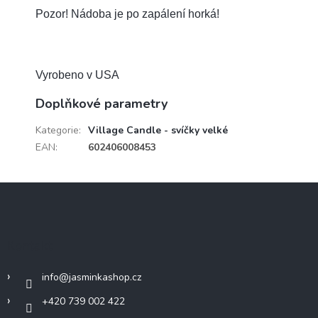
Pozor! Nádoba je po zapálení horká!
Vyrobeno v USA
Doplňkové parametry
Kategorie
:
Village Candle - svíčky velké
EAN
:
602406008453
Z
á
p
a
Kontakt
t
í
info
@
jasminkashop.cz
+420 739 002 422