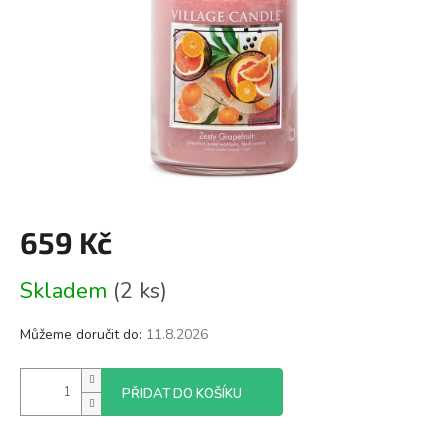
659 Kč
Měrná
Skladem
(2 ks)
cena:
Můžeme doručit do:
11.8.2026
PŘIDAT DO KOŠÍKU