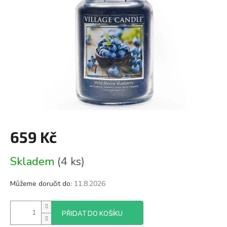
659 Kč
Měrná
Skladem
(4 ks)
cena:
Můžeme doručit do:
11.8.2026
PŘIDAT DO KOŠÍKU