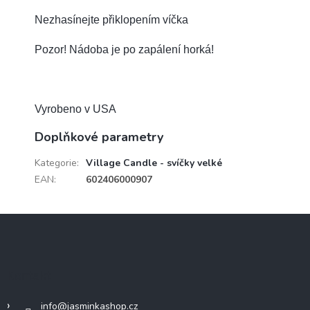
Nezhasínejte přiklopením víčka
Pozor! Nádoba je po zapálení horká!
Vyrobeno v USA
Doplňkové parametry
Kategorie
:
Village Candle - svíčky velké
EAN
:
602406000907
Z
á
p
a
Kontakt
t
í
info
@
jasminkashop.cz