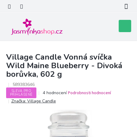
Přejít
na
obsah
Nákupní
košík
Village Candle Vonná svíčka
Wild Maine Blueberry - Divoká
borůvka, 602 g
589383646
SLEVA PRO
Průměrné
4 hodnocení
Podrobnosti hodnocení
PŘIHLÁŠENÉ
hodnocení
Značka:
Village Candle
produktu
je
4,3
z
5
hvězdiček.