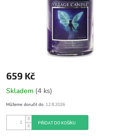
659 Kč
Měrná
Skladem
(4 ks)
cena:
Můžeme doručit do:
12.8.2026
PŘIDAT DO KOŠÍKU