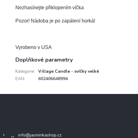
Nezhasínejte přiklopením víčka
Pozor! Nádoba je po zapálení horká!
Vyrobeno v USA
Doplňkové parametry
Kategorie
:
Village Candle - svíčky velké
EAN
:
602406648994
Z
á
p
a
Kontakt
t
í
info
@
jasminkashop.cz