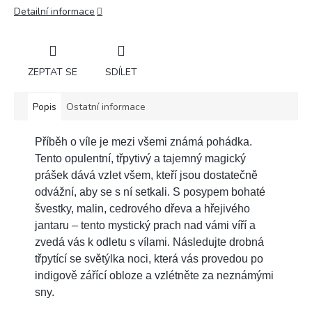
Detailní informace
ZEPTAT SE
SDÍLET
Popis
Ostatní informace
Příběh o víle je mezi všemi známá pohádka.
Tento opulentní, třpytivý a tajemný magický
prášek dává vzlet všem, kteří jsou dostatečně
odvážní, aby se s ní setkali. S posypem bohaté
švestky, malin, cedrového dřeva a hřejivého
jantaru – tento mystický prach nad vámi víří a
zvedá vás k odletu s vílami. Následujte drobná
třpytící se světýlka noci, která vás provedou po
indigově zářící obloze a vzlétněte za neznámými
sny.