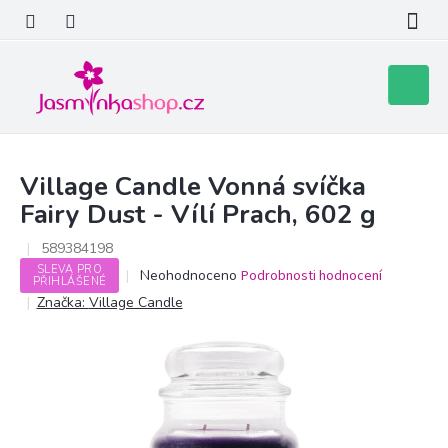
Přejít
na
obsah
Nákupní
košík
Village Candle Vonná svíčka
Fairy Dust - Vílí Prach, 602 g
589384198
SLEVA PRO
Průměrné
Neohodnoceno
Podrobnosti hodnocení
PŘIHLÁŠENÉ
hodnocení
Značka:
Village Candle
produktu
je
0,0
z
5
hvězdiček.