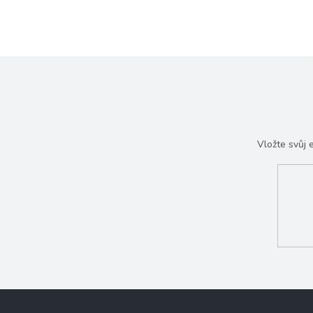
Vložte svůj
Z
á