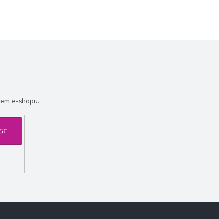
šem e-shopu.
 SE