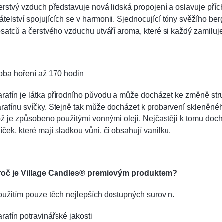
rstvý vzduch představuje nová lidská propojení a oslavuje pří
átelství spojujících se v harmonii. Sjednocující tóny svěžího be
satců a čerstvého vzduchu utváří aroma, které si každý zamiluje
oba hoření až 170 hodin
rafín je látka přírodního původu a může docházet ke změně str
rafínu svíčky. Stejně tak může docházet k probarvení skleněnéh
ž je způsobeno použitými vonnými oleji. Nejčastěji k tomu doch
íček, které mají sladkou vůni, či obsahují vanilku.
roč je Village Candles® premiovým produktem?
užitím pouze těch nejlepších dostupných surovin.
rafín potravinářské jakosti