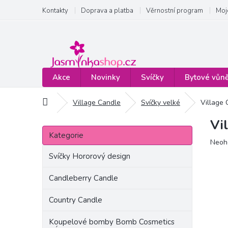
Přejít
Kontakty
Doprava a platba
Věrnostní program
Moj
na
obsah
Akce
Novinky
Svíčky
Bytové vůn
Domů
Village Candle
Svíčky velké
Village 
Vi
P
Přeskočit
o
Kategorie
kategorie
Prům
Neoh
s
hodn
t
Svíčky Hororový design
produ
r
je
a
Candleberry Candle
0,0
n
z
Country Candle
5
n
hvězd
í
Koupelové bomby Bomb Cosmetics
p