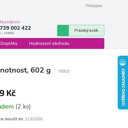
 osobních údajů
Formulář pro odstoupení od smlouvy
Přihlášení
cká podpora:
739 002 422
Nákupní
Prázdný košík
košík
Doplňky
Hodnocení obchodu
dnotnost, 602 g
75915
9 Kč
á
ladem
(2 ks)
e doručit do:
11.8.2026