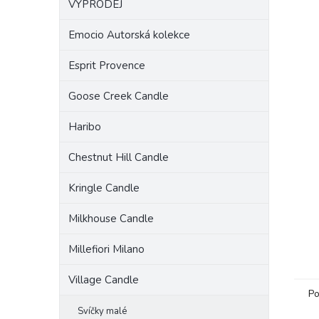
VÝPRODEJ
a
n
Emocio Autorská kolekce
e
l
Esprit Provence
Goose Creek Candle
Haribo
Chestnut Hill Candle
Kringle Candle
Milkhouse Candle
Millefiori Milano
Village Candle
Po
Svíčky malé