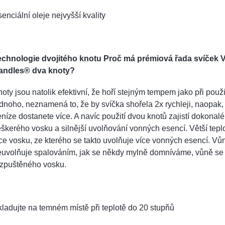
enciální oleje nejvyšší kvality
echnologie dvojitého knotu Proč má prémiová řada svíček V
andles® dva knoty?
oty jsou natolik efektivní, že hoří stejným tempem jako při použi
dnoho, neznamená to, že by svíčka shořela 2x rychleji, naopak,
níze dostanete více. A navíc použití dvou knotů zajistí dokonalé 
škerého vosku a silnější uvolňování vonných esencí. Větší teplo
ce vosku, ze kterého se takto uvolňuje více vonných esencí. Vů
euvolňuje spalováním, jak se někdy mylně domníváme, vůně se 
ozpuštěného vosku.
ladujte na temném místě při teplotě do 20 stupňů