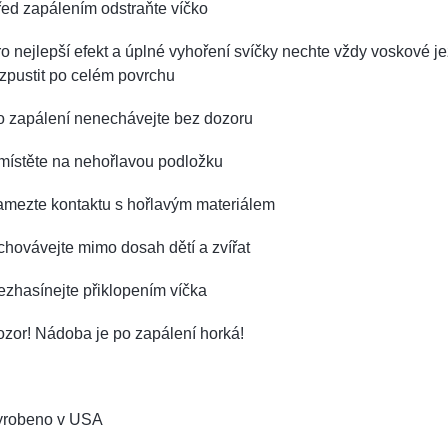
ed zapálením odstraňte víčko
o nejlepší efekt a úplné vyhoření svíčky nechte vždy voskové je
zpustit po celém povrchu
o zapálení nenechávejte bez dozoru
místěte na nehořlavou podložku
amezte kontaktu s hořlavým materiálem
hovávejte mimo dosah dětí a zvířat
zhasínejte přiklopením víčka
zor! Nádoba je po zapálení horká!
yrobeno v USA