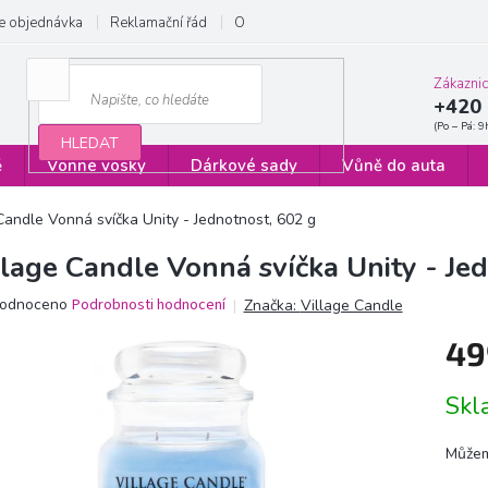
e objednávka
Reklamační řád
Obchodní podmínky
Zásady ochrany
Zákazni
+420 
HLEDAT
ě
Vonné vosky
Dárkové sady
Vůně do auta
Candle Vonná svíčka Unity - Jednotnost, 602 g
llage Candle Vonná svíčka Unity - Je
ěrné
odnoceno
Podrobnosti hodnocení
Značka:
Village Candle
ocení
49
ktu
Měrn
Sk
cena:
iček.
Můžem