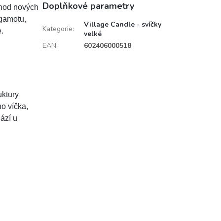
Doplňkové parametry
chod nových
rgamotu,
Village Candle - svíčky
Kategorie
:
.
velké
EAN
:
602406000518
uktury
o víčka,
ází u