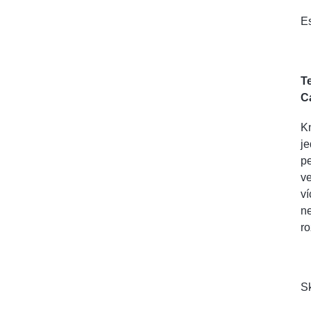
Es
T
C
Kn
je
pe
ve
ví
n
r
Sk