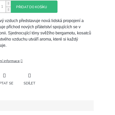
PŘIDAT DO KOŠÍKU
vý vzduch představuje nová lidská propojení a
uje příchod nových přátelství spojujících se v
nii. Sjednocující tóny svěžího bergamotu, kosatců
stvého vzduchu utváří aroma, které si každý
uje.
ní informace
PTAT SE
SDÍLET