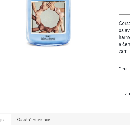
Čerst
oslav
harmo
a čer
zamil
Detail
ZE
pis
Ostatní informace