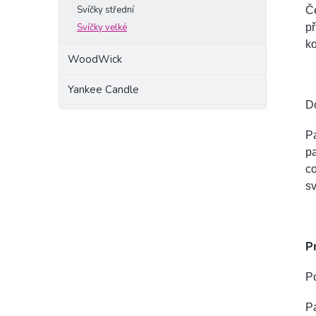
Svíčky střední
Če
př
Svíčky velké
ko
WoodWick
Yankee Candle
D
Pa
pa
co
sv
P
Po
Pa