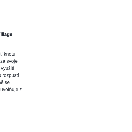
illage
tí knotu
 za svoje
využití
 rozpustí
ně se
uvolňuje z