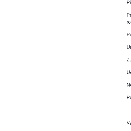
Př
Pr
ro
P
U
Z
Uc
Ne
Po
V