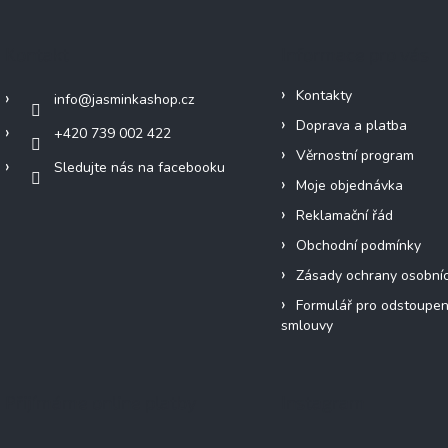
Kontakt
Informace pro vás
Kontakty
info
@
jasminkashop.cz
Doprava a platba
+420 739 002 422
Věrnostní program
Sledujte nás na facebooku
Moje objednávka
Reklamační řád
Obchodní podmínky
Zásady ochrany osobní
Formulář pro odstoupen
smlouvy
Přijímáme online platby
Instagram