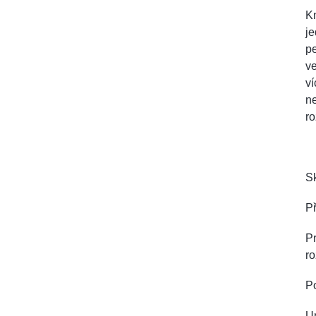
Kn
je
pe
ve
ví
n
r
Sk
Př
Pr
ro
P
U