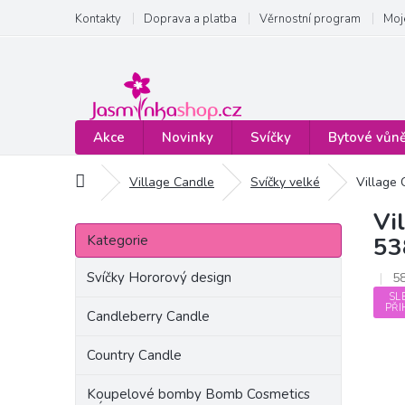
Přejít
Kontakty
Doprava a platba
Věrnostní program
Moj
na
obsah
Akce
Novinky
Svíčky
Bytové vůn
Domů
Village Candle
Svíčky velké
Village 
Vi
P
Přeskočit
o
Kategorie
53
kategorie
s
t
Svíčky Hororový design
5
r
SL
PŘI
a
Candleberry Candle
n
Country Candle
n
í
Koupelové bomby Bomb Cosmetics
p