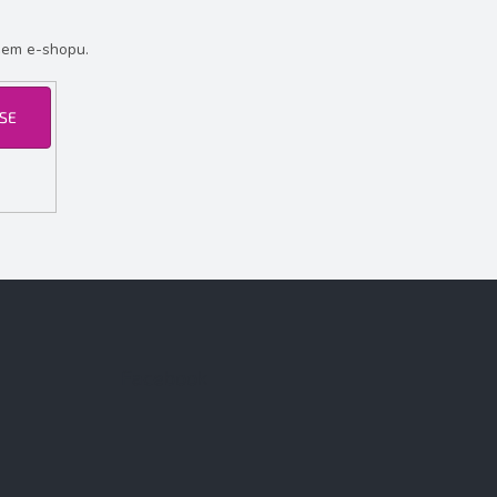
šem e-shopu.
 SE
Facebook