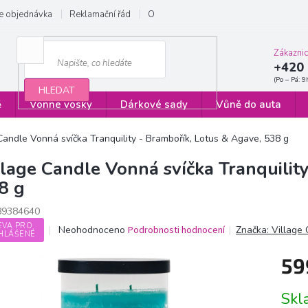
e objednávka
Reklamační řád
Obchodní podmínky
Zásady ochrany
Zákazni
+420 
HLEDAT
ě
Vonné vosky
Dárkové sady
Vůně do auta
Candle Vonná svíčka Tranquility - Brambořík, Lotus & Agave, 538 g
llage Candle Vonná svíčka Tranquilit
8 g
89384640
EVA PRO
Průměrné
Neohodnoceno
Podrobnosti hodnocení
Značka:
Village
HLÁŠENÉ
hodnocení
produktu
59
je
0,0
Měrn
z
Sk
cena:
5