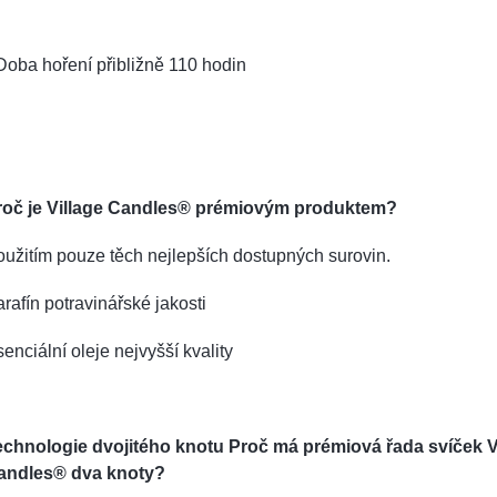
Doba hoření přibližně 110 hodin
roč je Village Candles® prémiovým produktem?
užitím pouze těch nejlepších dostupných surovin.
rafín potravinářské jakosti
enciální oleje nejvyšší kvality
echnologie dvojitého knotu Proč má prémiová řada svíček V
andles® dva knoty?