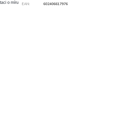
taci o míru
EAN
:
602406617976