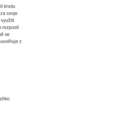
tí knotu
 za svoje
využití
 rozpustí
ně se
uvolňuje z
zírko