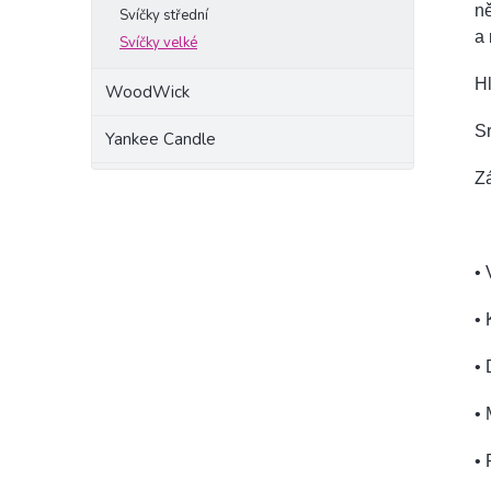
ně
Svíčky střední
a
Svíčky velké
Hl
WoodWick
Sr
Yankee Candle
Z
• 
• 
• 
• 
•