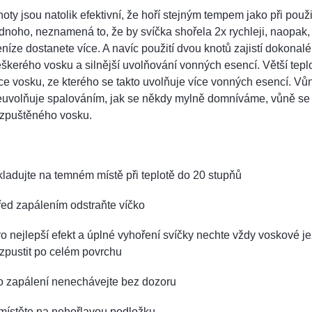
oty jsou natolik efektivní, že hoří stejným tempem jako při použi
dnoho, neznamená to, že by svíčka shořela 2x rychleji, naopak,
níze dostanete více. A navíc použití dvou knotů zajistí dokonalé 
škerého vosku a silnější uvolňování vonných esencí. Větší teplo
ce vosku, ze kterého se takto uvolňuje více vonných esencí. Vů
euvolňuje spalováním, jak se někdy mylně domníváme, vůně se 
ozpuštěného vosku.
ladujte na temném místě při teplotě do 20 stupňů
ed zapálením odstraňte víčko
o nejlepší efekt a úplné vyhoření svíčky nechte vždy voskové je
zpustit po celém povrchu
o zapálení nenechávejte bez dozoru
místěte na nehořlavou podložku