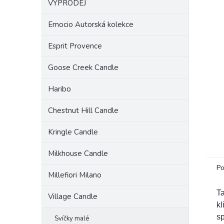
VÝPRODEJ
a
n
Emocio Autorská kolekce
e
l
Esprit Provence
Goose Creek Candle
Haribo
Chestnut Hill Candle
Kringle Candle
Milkhouse Candle
Po
Millefiori Milano
Ta
Village Candle
kl
s
Svíčky malé