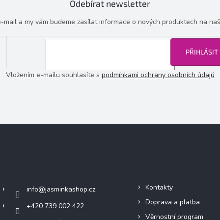
Odebírat newsletter
 e-mail a my vám budeme zasílat informace o nových produktech na na
PŘIHLÁSIT
Vložením e-mailu souhlasíte s
podmínkami ochrany osobních údajů
Kontakt
Informace pro vás
Kontakty
info
@
jasminkashop.cz
Doprava a platba
+420 739 002 422
Věrnostní program