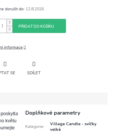
e doručit do:
12.8.2026
PŘIDAT DO KOŠÍKU
ní informace
PTAT SE
SDÍLET
Doplňkové parametry
 poskytla
ho květu
Village Candle - svíčky
Kategorie
:
oumejte
velké