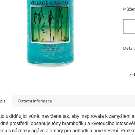
hvězdiček.
Můžem
Detail
ZE
pis
Ostatní informace
to uklidňující vůně, navržená tak, aby inspirovala k zamyšlení a
idné prostředí, obsahuje tóny bramboříku a kvetoucího lotosové
polu s náznaky agáve a ambry pro pohodlí a povznesení. Prozk