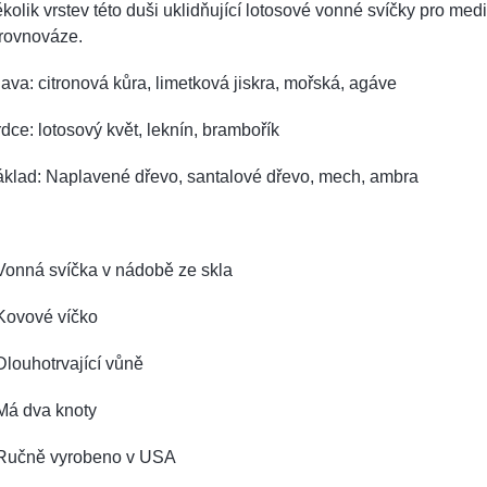
kolik vrstev této duši uklidňující lotosové vonné svíčky pro medi
 rovnováze.
ava: citronová kůra, limetková jiskra, mořská, agáve
dce: lotosový květ, leknín, brambořík
áklad: Naplavené dřevo, santalové dřevo, mech, ambra
Vonná svíčka v nádobě ze skla
Kovové víčko
Dlouhotrvající vůně
Má dva knoty
 Ručně vyrobeno v USA