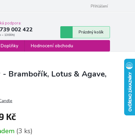
 osobních údajů
Formulář pro odstoupení od smlouvy
Přihlášení
cká podpora:
739 002 422
Nákupní
Prázdný košík
košík
Doplňky
Hodnocení obchodu
y - Brambořík, Lotus & Agave,
 Candle
9 Kč
á
ladem
(3 ks)