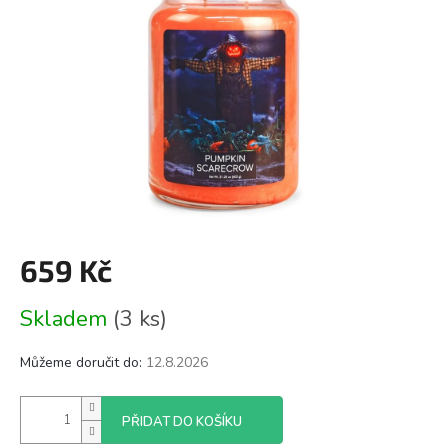
659 Kč
Měrná
Skladem
(3 ks)
cena:
Můžeme doručit do:
12.8.2026
PŘIDAT DO KOŠÍKU