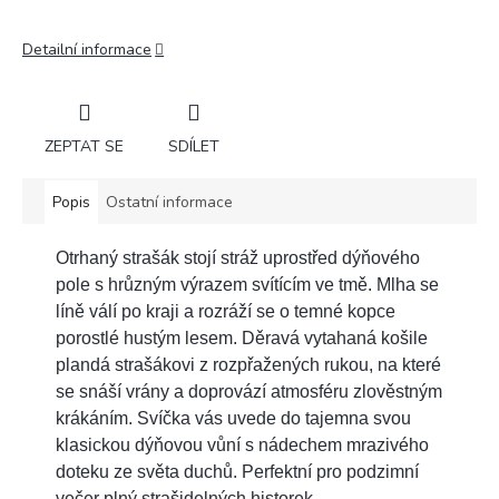
Detailní informace
ZEPTAT SE
SDÍLET
Popis
Ostatní informace
Otrhaný strašák stojí stráž uprostřed dýňového
pole s hrůzným výrazem svítícím ve tmě. Mlha se
líně válí po kraji a rozráží se o temné kopce
porostlé hustým lesem. Děravá vytahaná košile
plandá strašákovi z rozpřažených rukou, na které
se snáší vrány a doprovází atmosféru zlověstným
krákáním. Svíčka vás uvede do tajemna svou
klasickou dýňovou vůní s nádechem mrazivého
doteku ze světa duchů. Perfektní pro podzimní
večer plný strašidelných historek.