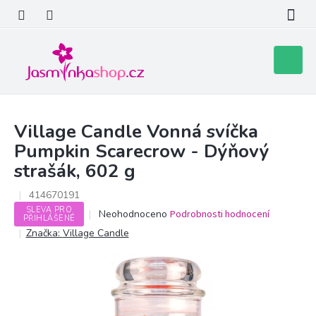
Přejít
na
obsah
Nákupní
košík
Village Candle Vonná svíčka
Pumpkin Scarecrow - Dýňový
strašák, 602 g
414670191
SLEVA PRO
Průměrné
Neohodnoceno
Podrobnosti hodnocení
PŘIHLÁŠENÉ
hodnocení
Značka:
Village Candle
produktu
je
0,0
z
5
hvězdiček.