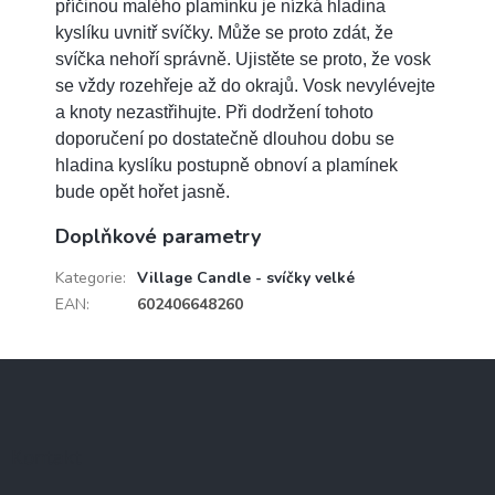
příčinou malého plamínku je nízká hladina
kyslíku uvnitř svíčky. Může se proto zdát, že
svíčka nehoří správně. Ujistěte se proto, že vosk
se vždy rozehřeje až do okrajů. Vosk nevylévejte
a knoty nezastřihujte. Při dodržení tohoto
doporučení po dostatečně dlouhou dobu se
hladina kyslíku postupně obnoví a plamínek
bude opět hořet jasně.
Doplňkové parametry
Kategorie
:
Village Candle - svíčky velké
EAN
:
602406648260
Z
á
p
a
Kontakt
t
í