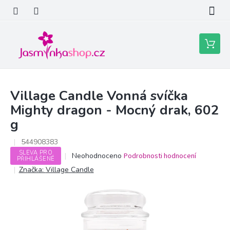
Přejít
na
obsah
Nákupní
košík
Village Candle Vonná svíčka
Mighty dragon - Mocný drak, 602
g
544908383
SLEVA PRO
Průměrné
Neohodnoceno
Podrobnosti hodnocení
PŘIHLÁŠENÉ
hodnocení
Značka:
Village Candle
produktu
je
0,0
z
5
hvězdiček.