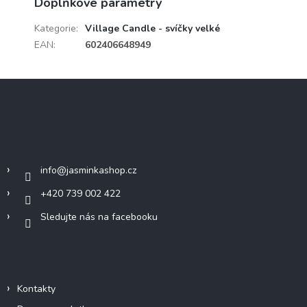
Doplňkové parametry
Kategorie
:
Village Candle - svíčky velké
EAN
:
602406648949
Z
á
p
a
Kontakt
t
í
info
@
jasminkashop.cz
+420 739 002 422
Sledujte nás na facebooku
Informace pro vás
Kontakty