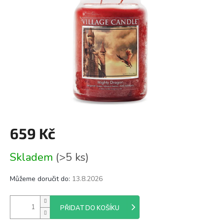
659 Kč
Měrná
Skladem
(>5 ks)
cena:
Můžeme doručit do:
13.8.2026
PŘIDAT DO KOŠÍKU