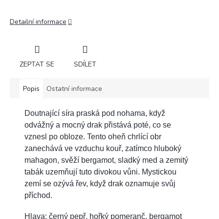
Detailní informace
ZEPTAT SE
SDÍLET
Popis
Ostatní informace
Doutnající síra praská pod nohama, když
odvážný a mocný drak přistává poté, co se
vznesl po obloze. Tento oheň chrlící obr
zanechává ve vzduchu kouř, zatímco hluboký
mahagon, svěží bergamot, sladký med a zemitý
tabák uzemňují tuto divokou vůni. Mystickou
zemí se ozývá řev, když drak oznamuje svůj
příchod.
Hlava: černý pepř, hořký pomeranč, bergamot