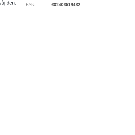
vůj den.
EAN
:
602406619482