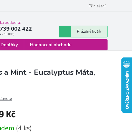
 osobních údajů
Formulář pro odstoupení od smlouvy
Přihlášení
cká podpora:
739 002 422
Nákupní
Prázdný košík
košík
Doplňky
Hodnocení obchodu
 a Mint - Eucalyptus Máta,
 Candle
9 Kč
á
ladem
(4 ks)