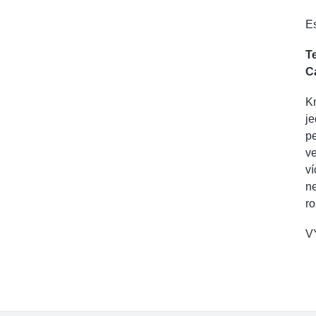
Es
T
C
Kn
je
pe
ve
ví
n
r
V