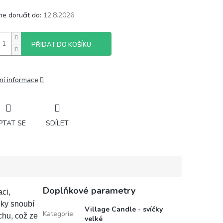
e doručit do:
12.8.2026
PŘIDAT DO KOŠÍKU
ní informace
PTAT SE
SDÍLET
Doplňkové parametry
ci,
cky snoubí
Village Candle - svíčky
Kategorie
:
chu, což ze
velké