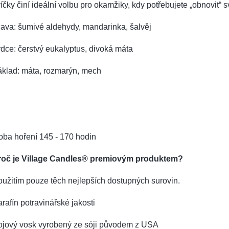
íčky činí ideální volbu pro okamžiky, kdy potřebujete „obnovit“ s
ava: šumivé aldehydy, mandarinka, šalvěj
dce: čerstvý eukalyptus, divoká máta
áklad: máta, rozmarýn, mech
oba hoření 145 - 170 hodin
roč je Village Candles® premiovým produktem?
užitím pouze těch nejlepších dostupných surovin.
rafín potravinářské jakosti
ojový vosk vyrobený ze sóji původem z USA