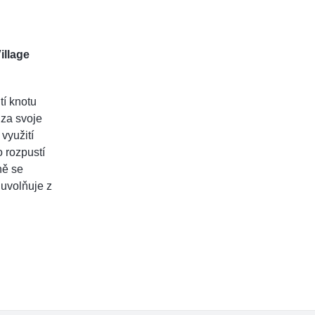
illage
tí knotu
 za svoje
využití
 rozpustí
ně se
uvolňuje z