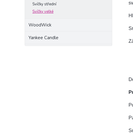
sv
Svíčky střední
Svíčky velké
Hl
WoodWick
Sr
Yankee Candle
Z
D
P
Po
Pa
S