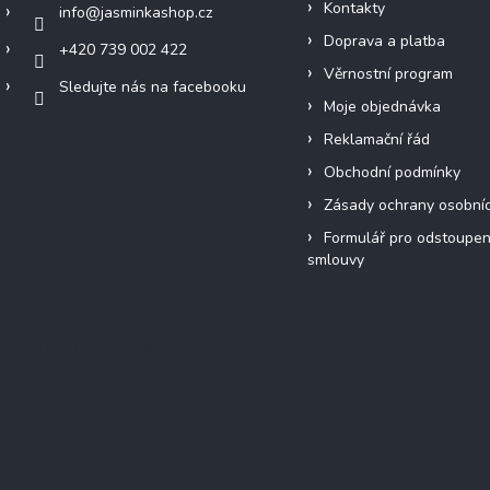
Kontakty
info
@
jasminkashop.cz
Doprava a platba
+420 739 002 422
Věrnostní program
Sledujte nás na facebooku
Moje objednávka
Reklamační řád
Obchodní podmínky
Zásady ochrany osobní
Formulář pro odstoupen
smlouvy
Přijímáme online platby
Instagram