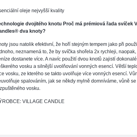
enciální oleje nejvyšší kvality
echnologie dvojitého knotu Proč má prémiová řada svíček V
andles® dva knoty?
oty jsou natolik efektivní, že hoří stejným tempem jako při použi
dnoho, neznamená to, že by svíčka shořela 2x rychleji, naopak,
níze dostanete více. A navíc použití dvou knotů zajistí dokonalé 
škerého vosku a silnější uvolňování vonných esencí. Větší teplo
ce vosku, ze kterého se takto uvolňuje více vonných esencí. Vů
euvolňuje spalováním, jak se někdy mylně domníváme, vůně se 
ozpuštěného vosku.
ÝROBCE: VILLAGE CANDLE