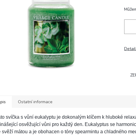
hvězdiček.
Můžem
Detail
ZE
pis
Ostatní informace
to svíčka s vůní eukalyptu je dokonalým klíčem k hluboké relaxa
inášející osvěžující vůni pro každý den. Eukalyptus se harmoni
 svěží mátou a je obohacen o tóny spearmintu a chladného me