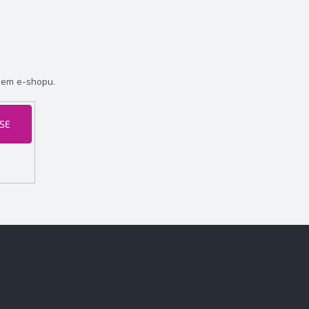
šem e-shopu.
 SE
Facebook