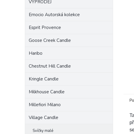
VÝPRODEJ
a
n
Emocio Autorská kolekce
e
l
Esprit Provence
Goose Creek Candle
Haribo
Chestnut Hill Candle
Kringle Candle
Milkhouse Candle
Po
Millefiori Milano
Ta
Village Candle
př
se
Svíčky malé