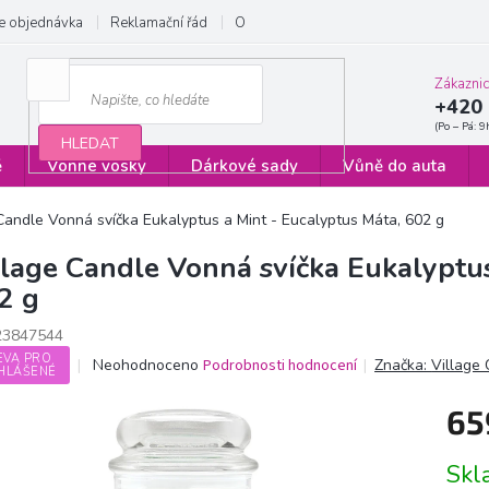
e objednávka
Reklamační řád
Obchodní podmínky
Zásady ochrany
Zákazni
+420 
HLEDAT
ě
Vonné vosky
Dárkové sady
Vůně do auta
Candle Vonná svíčka Eukalyptus a Mint - Eucalyptus Máta, 602 g
llage Candle Vonná svíčka Eukalyptus
2 g
23847544
EVA PRO
Průměrné
Neohodnoceno
Podrobnosti hodnocení
Značka:
Village
HLÁŠENÉ
hodnocení
produktu
65
je
0,0
Měrn
z
Sk
cena:
5