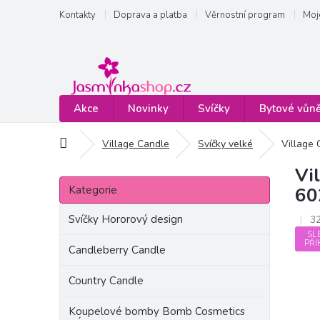
Přejít
Kontakty
Doprava a platba
Věrnostní program
Moj
na
obsah
Akce
Novinky
Svíčky
Bytové vůn
Domů
Village Candle
Svíčky velké
Village 
Vi
P
Přeskočit
o
Kategorie
60
kategorie
s
t
Svíčky Hororový design
3
r
SL
PŘI
a
Candleberry Candle
n
Country Candle
n
í
Koupelové bomby Bomb Cosmetics
p