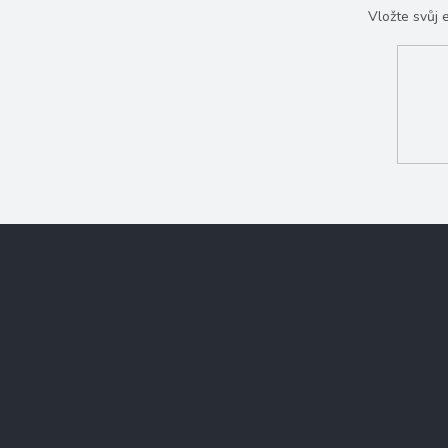
Vložte svůj
Z
á
p
a
t
í