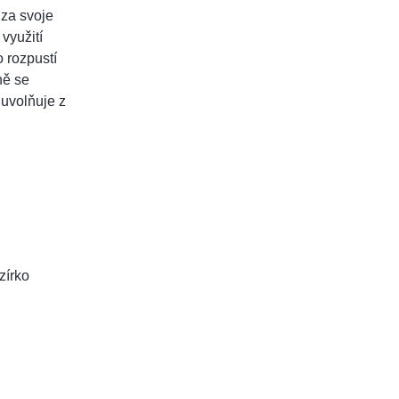
 za svoje
využití
 rozpustí
ně se
uvolňuje z
zírko