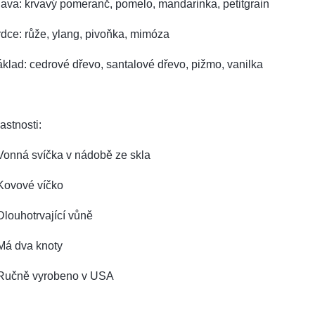
ava: krvavý pomeranč, pomelo, mandarinka, petitgrain
dce: růže, ylang, pivoňka, mimóza
klad: cedrové dřevo, santalové dřevo, pižmo, vanilka
astnosti:
Vonná svíčka v nádobě ze skla
Kovové víčko
Dlouhotrvající vůně
Má dva knoty
 Ručně vyrobeno v USA