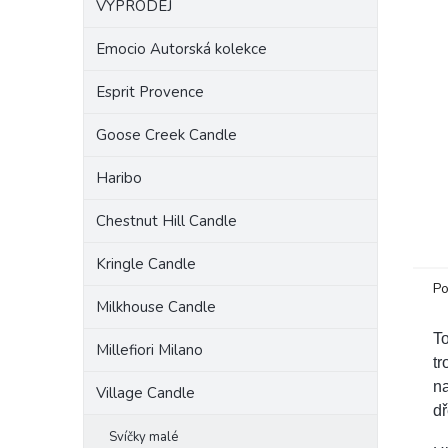
VÝPRODEJ
a
n
Emocio Autorská kolekce
e
l
Esprit Provence
Goose Creek Candle
Haribo
Chestnut Hill Candle
Kringle Candle
Po
Milkhouse Candle
To
Millefiori Milano
t
na
Village Candle
dř
Svíčky malé