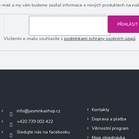
 e-mail a my vám budeme zasílat informace o nových produktech na na
PŘIHLÁSIT
Vložením e-mailu souhlasíte s
podmínkami ochrany osobních údajů
Kontakt
Informace pro vás
Kontakty
info
@
jasminkashop.cz
Doprava a platba
+420 739 002 422
Věrnostní program
Sledujte nás na facebooku
Moje objednávka