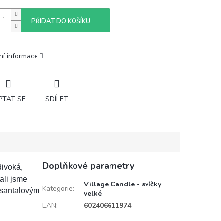
PŘIDAT DO KOŠÍKU
ní informace
PTAT SE
SDÍLET
Doplňkové parametry
divoká,
ali jsme
Village Candle - svíčky
Kategorie
:
 santalovým
velké
EAN
:
602406611974