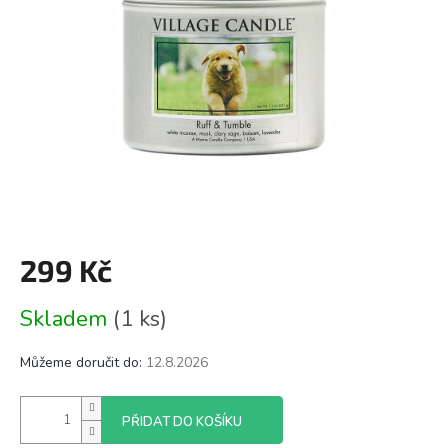
299 Kč
Měrná
Skladem
(1 ks)
cena:
Můžeme doručit do:
12.8.2026
PŘIDAT DO KOŠÍKU