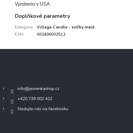
Vyrobeno v USA
Doplňkové parametry
Kategorie
:
Village Candle - svíčky malé
EAN
:
602406002512
Z
á
p
a
Kontakt
t
í
info
@
jasminkashop.cz
+420 739 002 422
Sledujte nás na facebooku
Informace pro vás