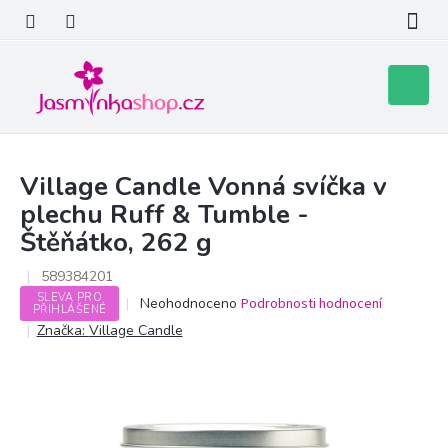
Přejít
na
obsah
Nákupní
košík
Village Candle Vonná svíčka v
plechu Ruff & Tumble -
Štěňátko, 262 g
589384201
SLEVA PRO
Průměrné
Neohodnoceno
Podrobnosti hodnocení
PŘIHLÁŠENÉ
hodnocení
Značka:
Village Candle
produktu
je
0,0
z
5
hvězdiček.