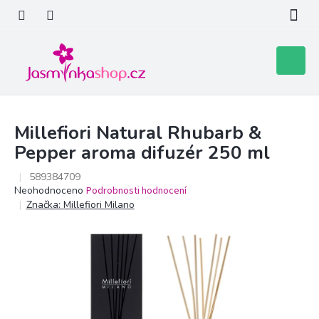
Přejít
na
obsah
Nákupní
košík
Millefiori Natural Rhubarb &
Pepper aroma difuzér 250 ml
589384709
Průměrné
Neohodnoceno
Podrobnosti hodnocení
hodnocení
Značka:
Millefiori Milano
produktu
je
0,0
z
5
hvězdiček.