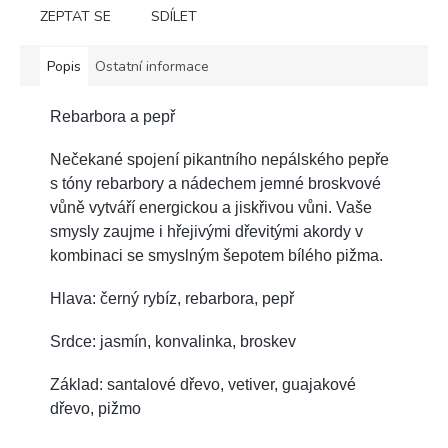
ZEPTAT SE
SDÍLET
Popis
Ostatní informace
Rebarbora a pepř
Nečekané spojení pikantního nepálského pepře
s tóny rebarbory a nádechem jemné broskvové
vůně vytváří energickou a jiskřivou vůni. Vaše
smysly zaujme i hřejivými dřevitými akordy v
kombinaci se smyslným šepotem bílého pižma.
Hlava: černý rybíz, rebarbora, pepř
Srdce: jasmín, konvalinka, broskev
Základ: santalové dřevo, vetiver, guajakové
dřevo, pižmo