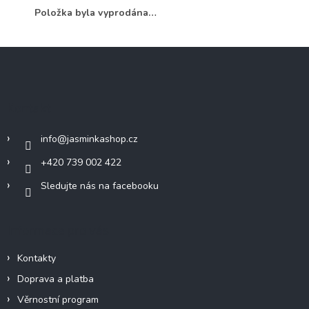
Položka byla vyprodána…
Z
á
p
a
Kontakt
t
í
info
@
jasminkashop.cz
+420 739 002 422
Sledujte nás na facebooku
Informace pro vás
Kontakty
Doprava a platba
Věrnostní program