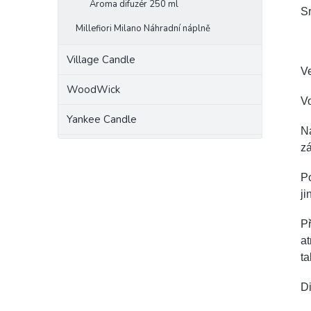
Aroma difuzér 250 ml
Sr
Millefiori Milano Náhradní náplně
Village Candle
Ve
WoodWick
Vo
Yankee Candle
Ná
zá
Po
ji
Př
at
ta
Di