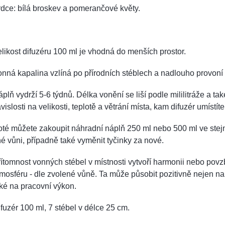
dce: bílá broskev a pomerančové květy.
likost difuzéru 100 ml je vhodná do menších prostor.
nná kapalina vzlíná po přírodních stéblech a nadlouho provoní i
plň vydrží 5-6 týdnů. Délka vonění se liší podle mililitráže a tak
vislosti na velikosti, teplotě a větrání místa, kam difuzér umístíte
té můžete zakoupit náhradní náplň 250 ml nebo 500 ml ve ste
né vůni, případně také vyměnit tyčinky za nové.
ítomnost vonných stébel v místnosti vytvoří harmonii nebo povz
mosféru - dle zvolené vůně. Ta může působit pozitivně nejen na
ké na pracovní výkon.
fuzér 100 ml, 7 stébel v délce 25 cm.