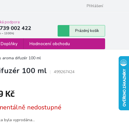
 osobních údajů
Formulář pro odstoupení od smlouvy
Přihlášení
cká podpora:
739 002 422
Nákupní
Prázdný košík
košík
Doplňky
Hodnocení obchodu
s aroma difuzér 100 ml
ifuzér 100 ml
499267424
9 Kč
á
entálně nedostupné
ka byla vyprodána…