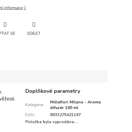
ní informace
PTAT SE
SDÍLET
Doplňkové parametry
,
věžesti.
Millefiori Milano - Aroma
Kategorie
:
difuzér 100 ml
EAN
:
8033275421197
Položka byla vyprodána…