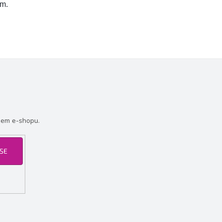
em.
šem e-shopu.
 SE