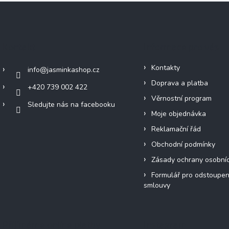
Kontakt
Informace pro vás
Kontakty
info
@
jasminkashop.cz
Doprava a platba
+420 739 002 422
Věrnostní program
Sledujte nás na facebooku
Moje objednávka
Reklamační řád
Obchodní podmínky
Zásady ochrany osobní
Formulář pro odstoupen
smlouvy
Přijímáme online platby
Instagram