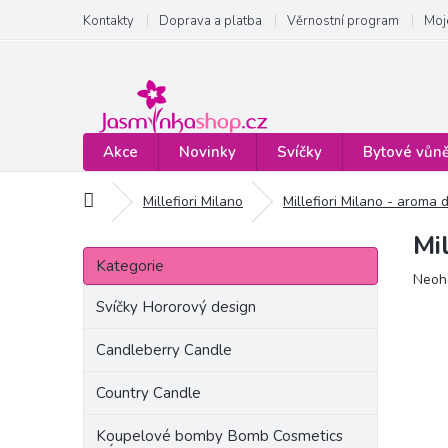
Přejít
Kontakty
Doprava a platba
Věrnostní program
Moj
na
obsah
Akce
Novinky
Svíčky
Bytové vůn
Domů
Millefiori Milano
Millefiori Milano - aroma 
Mi
P
Přeskočit
o
Kategorie
kategorie
Prům
Neoh
s
hodn
t
Svíčky Hororový design
produ
r
je
a
Candleberry Candle
0,0
n
z
Country Candle
5
n
hvězd
í
Koupelové bomby Bomb Cosmetics
p