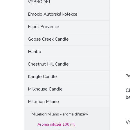
VÝPRODEJ
a
n
Emocio Autorská kolekce
e
l
Esprit Provence
Goose Creek Candle
Haribo
Chestnut Hill Candle
Po
Kringle Candle
Milkhouse Candle
Ci
be
Millefiori Milano
Millefiori Milano - aroma difuzéry
Vr
Aroma difuzér 100 ml