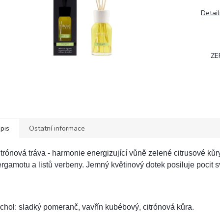
Detail
ZE
pis
Ostatní informace
trónová tráva - harmonie energizující vůně zelené citrusové kůry
rgamotu a listů verbeny. Jemný květinový dotek posiluje pocit s
chol: sladký pomeranč, vavřín kubébový, citrónová kůra.