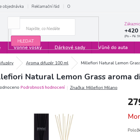
e objednávka
Reklamační řád
Obchodní podmínky
Zásady ochrany
Zákazni
+420 
HLEDAT
ě
Vonné vosky
Dárkové sady
Vůně do auta
difuzéry
Aroma difuzér 100 ml
Millefiori Natural Lemon Gras
llefiori Natural Lemon Grass aroma d
ěrné
odnoceno
Podrobnosti hodnocení
Značka:
Millefiori Milano
ocení
27
ktu
Měrn
Mom
cena:
iček.
Polož