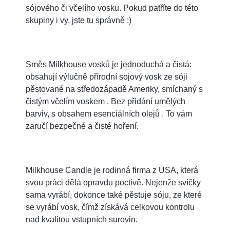
sójového či včelího vosku. Pokud patříte do této
skupiny i vy, jste tu správně :)
Směs Milkhouse vosků je jednoduchá a čistá:
obsahují výlučně přírodní sojový vosk ze sóji
pěstované na středozápadě Ameriky, smíchaný s
čistým včelím voskem . Bez přidání umělých
barviv, s obsahem esenciálních olejů . To vám
zaručí bezpečné a čisté hoření.
Milkhouse Candle je rodinná firma z USA, která
svou práci dělá opravdu poctivě. Nejenže svíčky
sama vyrábí, dokonce také pěstuje sóju, ze které
se vyrábí vosk, čímž získává celkovou kontrolu
nad kvalitou vstupních surovin.