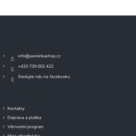
Z
á
p
a
Kontakt
t
í
info
@
jasminkashop.cz
+420 739 002 422
Sledujte nás na facebooku
Informace pro vás
Kontakty
Doprava a platba
Věrnostní program
Moje objednávka