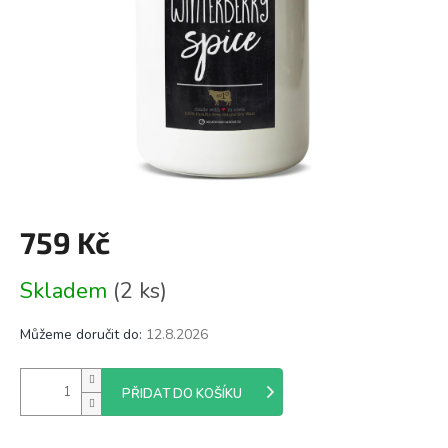
759 Kč
Měrná
Skladem
(2 ks)
cena:
Můžeme doručit do:
12.8.2026
PŘIDAT DO KOŠÍKU