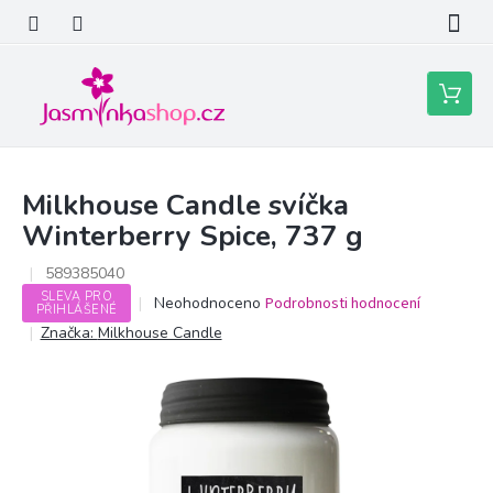
Přejít
na
obsah
Nákupní
košík
Milkhouse Candle svíčka
Winterberry Spice, 737 g
589385040
SLEVA PRO
Průměrné
Neohodnoceno
Podrobnosti hodnocení
PŘIHLÁŠENÉ
hodnocení
Značka:
Milkhouse Candle
produktu
je
0,0
z
5
hvězdiček.