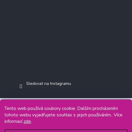
Sledovat na Instagramu
Tento web používá soubory cookie. Dalším procházením
tohoto webu vyjadřujete souhlas s jejich používáním.. Více
Copyright 2026
Jasminkashop.cz
. Všechna práva vyhrazena.
informací
zde
.
Grafický návrh vytvořil a na Shoptet implementoval
Tomáš Hlad
&
Shoptetak.cz
.