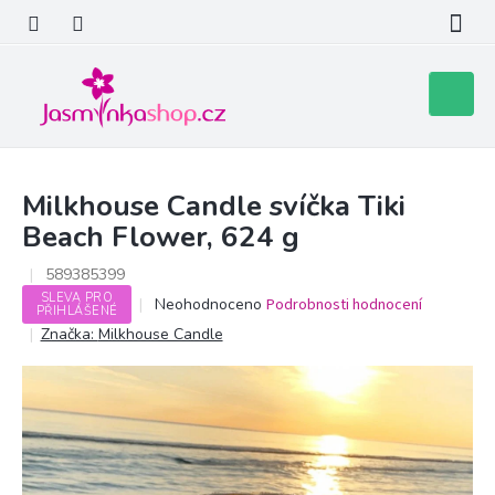
Přejít
na
obsah
Nákupní
košík
Milkhouse Candle svíčka Tiki
Beach Flower, 624 g
589385399
SLEVA PRO
Průměrné
Neohodnoceno
Podrobnosti hodnocení
PŘIHLÁŠENÉ
hodnocení
Značka:
Milkhouse Candle
produktu
je
0,0
z
5
hvězdiček.