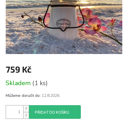
759 Kč
Měrná
Skladem
(1 ks)
cena:
Můžeme doručit do:
12.8.2026
PŘIDAT DO KOŠÍKU