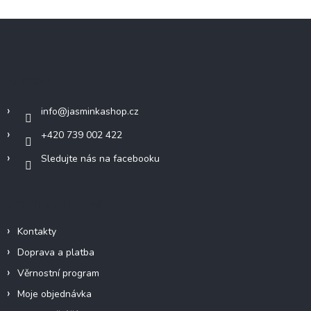
Z
á
p
a
Kontakt
t
í
info
@
jasminkashop.cz
+420 739 002 422
Sledujte nás na facebooku
Informace pro vás
Kontakty
Doprava a platba
Věrnostní program
Moje objednávka