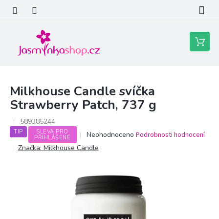
Přejít
na
obsah
Nákupní
košík
Milkhouse Candle svíčka
Strawberry Patch, 737 g
589385244
TIP
SLEVA PRO
Průměrné
Neohodnoceno
Podrobnosti hodnocení
PŘIHLÁŠENÉ
hodnocení
Značka:
Milkhouse Candle
produktu
je
0,0
z
5
hvězdiček.