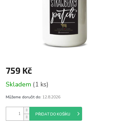
759 Kč
Měrná
Skladem
(1 ks)
cena:
Můžeme doručit do:
12.8.2026
PŘIDAT DO KOŠÍKU