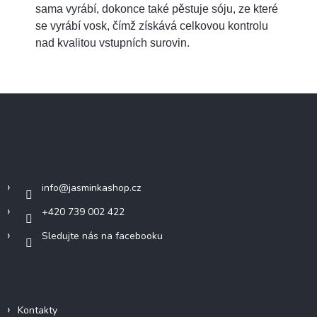
sama vyrábí, dokonce také pěstuje sóju, ze které
se vyrábí vosk, čímž získává celkovou kontrolu
nad kvalitou vstupních surovin.
Z
á
p
a
Kontakt
t
í
info
@
jasminkashop.cz
+420 739 002 422
Sledujte nás na facebooku
Informace pro vás
Kontakty