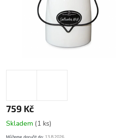
759 Kč
Měrná
Skladem
(1 ks)
cena:
Můžeme doručit do:
13.8.2026