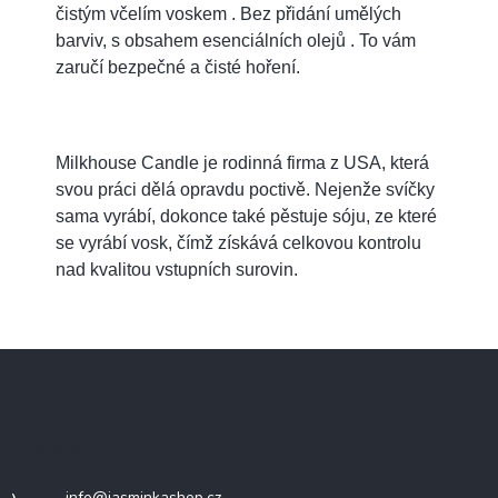
čistým včelím voskem . Bez přidání umělých
barviv, s obsahem esenciálních olejů . To vám
zaručí bezpečné a čisté hoření.
Milkhouse Candle je rodinná firma z USA, která
svou práci dělá opravdu poctivě. Nejenže svíčky
sama vyrábí, dokonce také pěstuje sóju, ze které
se vyrábí vosk, čímž získává celkovou kontrolu
nad kvalitou vstupních surovin.
Z
á
p
a
Kontakt
t
í
info
@
jasminkashop.cz