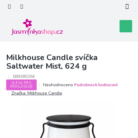
Přejít
na
obsah
Nákupní
košík
Milkhouse Candle svíčka
Saltwater Mist, 624 g
589385394
SLEVA PRO
Průměrné
Neohodnoceno
Podrobnosti hodnocení
PŘIHLÁŠENÉ
hodnocení
Značka:
Milkhouse Candle
produktu
je
0,0
z
5
hvězdiček.