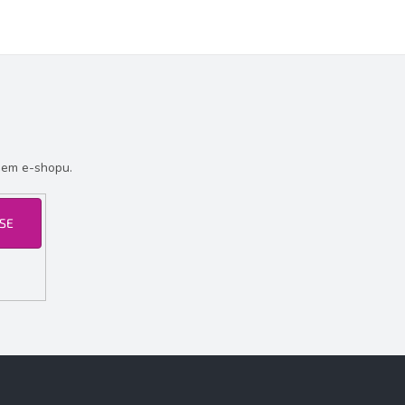
šem e-shopu.
 SE