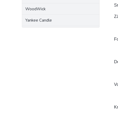
Sr
WoodWick
Zá
Yankee Candle
Fo
Dé
V
K