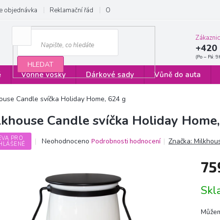
e objednávka
Reklamační řád
Obchodní podmínky
Zásady ochrany
Zákazni
+420 
HLEDAT
ě
Vonné vosky
Dárkové sady
Vůně do auta
ouse Candle svíčka Holiday Home, 624 g
lkhouse Candle svíčka Holiday Home,
EVA PRO
Průměrné
Neohodnoceno
Podrobnosti hodnocení
Značka:
Milkhou
HLÁŠENÉ
hodnocení
produktu
75
je
0,0
Měrn
z
Sk
cena:
5
hvězdiček.
Můžem