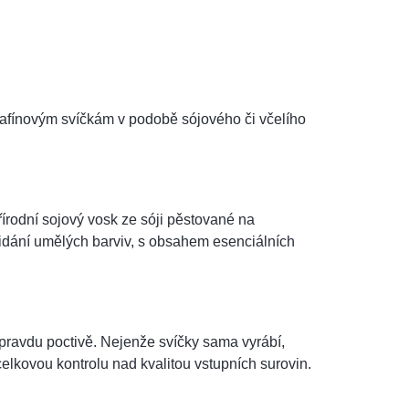
rafínovým svíčkám v podobě sójového či včelího
írodní sojový vosk ze sóji pěstované na
idání umělých barviv, s obsahem esenciálních
opravdu poctivě. Nejenže svíčky sama vyrábí,
celkovou kontrolu nad kvalitou vstupních surovin.