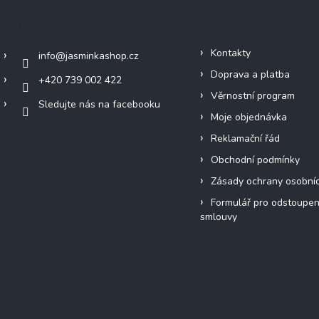
Kontakt
Informace pro vás
Kontakty
info
@
jasminkashop.cz
Doprava a platba
+420 739 002 422
Věrnostní program
Sledujte nás na facebooku
Moje objednávka
Reklamační řád
Obchodní podmínky
Zásady ochrany osobní
Formulář pro odstoupen
smlouvy
Přijímáme online platby
Instagram