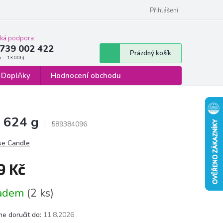
 osobních údajů
Formulář pro odstoupení od smlouvy
Přihlášení
cká podpora:
739 002 422
Nákupní
Prázdný košík
košík
Doplňky
Hodnocení obchodu
 624 g
589384096
se Candle
9 Kč
á
ladem
(2 ks)
e doručit do:
11.8.2026