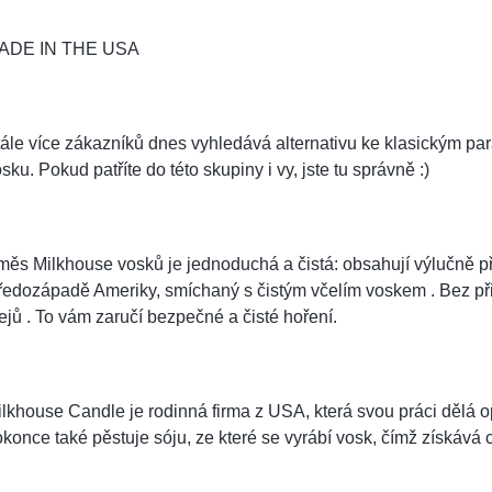
ADE IN THE USA
ále více zákazníků dnes vyhledává alternativu ke klasickým pa
sku. Pokud patříte do této skupiny i vy, jste tu správně :)
ěs Milkhouse vosků je jednoduchá a čistá: obsahují výlučně př
ředozápadě Ameriky, smíchaný s čistým včelím voskem . Bez př
ejů . To vám zaručí bezpečné a čisté hoření.
lkhouse Candle je rodinná firma z USA, která svou práci dělá 
konce také pěstuje sóju, ze které se vyrábí vosk, čímž získává 