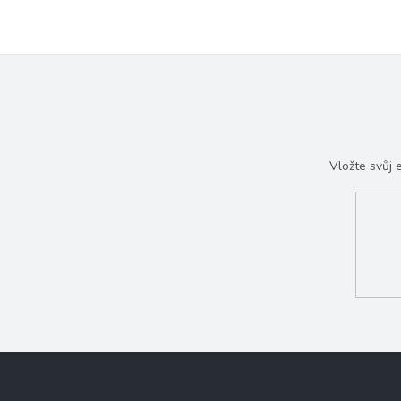
Vložte svůj
Z
á
p