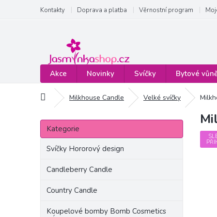
Přejít
Kontakty
Doprava a platba
Věrnostní program
Moj
na
obsah
Akce
Novinky
Svíčky
Bytové vůn
Domů
Milkhouse Candle
Velké svíčky
Milkh
Mi
P
Přeskočit
o
Kategorie
kategorie
s
SL
PŘI
t
Svíčky Hororový design
r
a
Candleberry Candle
n
Country Candle
n
í
Koupelové bomby Bomb Cosmetics
p