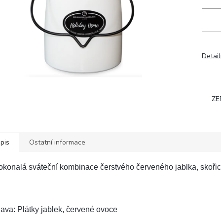
Detail
ZE
pis
Ostatní informace
konalá sváteční kombinace čerstvého červeného jablka, skořice
ava: Plátky jablek, červené ovoce