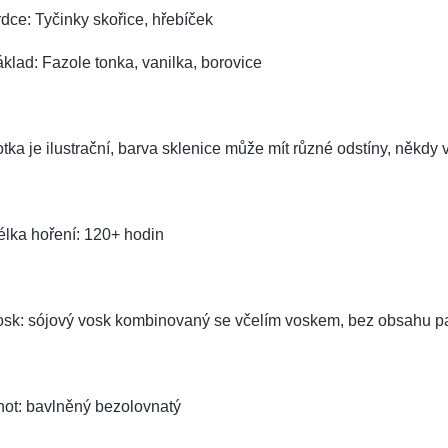
dce: Tyčinky skořice, hřebíček
klad: Fazole tonka, vanilka, borovice
tka je ilustrační, barva sklenice může mít různé odstíny, někdy v
lka hoření: 120+ hodin
osk: sójový vosk kombinovaný se včelím voskem, bez obsahu pa
not: bavlněný bezolovnatý