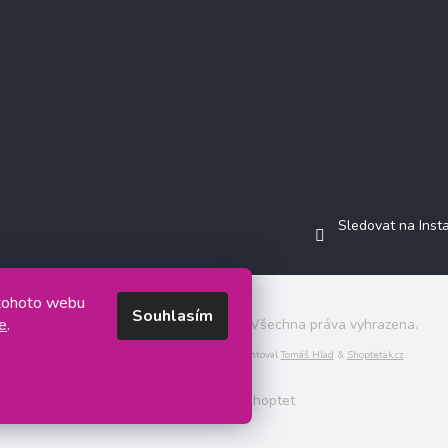
Sledovat na Ins
 tohoto webu
Souhlasím
e
.
Copyright 2026
Jasminkashop.cz
. Všechna práva vyhrazena.
Grafický návrh vytvořil a na Shoptet implementoval
Tomáš Hlad
&
Shoptetak.cz
.
Vytvořil Shoptet