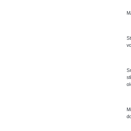
M
St
vo
Sm
st
ol
Mi
do