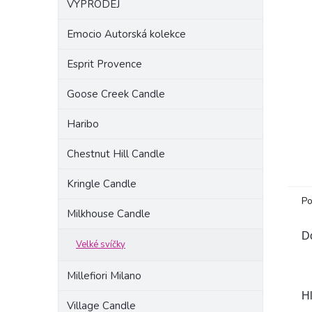
VÝPRODEJ
a
n
Emocio Autorská kolekce
e
l
Esprit Provence
Goose Creek Candle
Haribo
Chestnut Hill Candle
Kringle Candle
Po
Milkhouse Candle
Do
Velké svíčky
Millefiori Milano
Hl
Village Candle