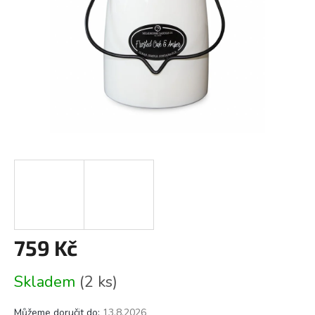
759 Kč
Měrná
Skladem
(2 ks)
cena:
Můžeme doručit do:
13.8.2026