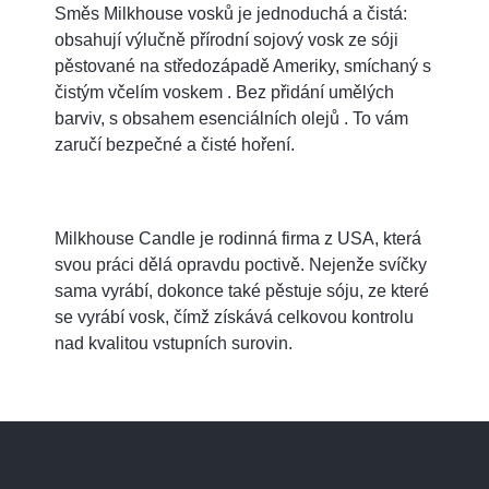
Směs Milkhouse vosků je jednoduchá a čistá:
obsahují výlučně přírodní sojový vosk ze sóji
pěstované na středozápadě Ameriky, smíchaný s
čistým včelím voskem . Bez přidání umělých
barviv, s obsahem esenciálních olejů . To vám
zaručí bezpečné a čisté hoření.
Milkhouse Candle je rodinná firma z USA, která
svou práci dělá opravdu poctivě. Nejenže svíčky
sama vyrábí, dokonce také pěstuje sóju, ze které
se vyrábí vosk, čímž získává celkovou kontrolu
nad kvalitou vstupních surovin.
Z
á
p