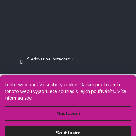
Sledovat na Instagramu
Tento web používá soubory cookie. Dalším procházením
tohoto webu vyjadřujete souhlas s jejich používáním.. Více
Copyright 2026
Jasminkashop.cz
. Všechna práva vyhrazena.
informací
zde
.
Grafický návrh vytvořil a na Shoptet implementoval
Tomáš Hlad
&
Shoptetak.cz
.
Nastavení
Vytvořil Shoptet
Souhlasím