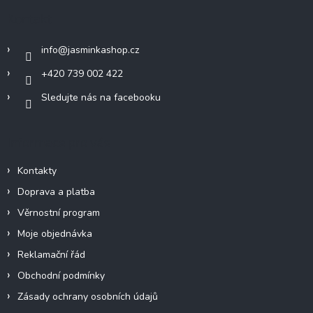
a
Kontakt
t
í
info
@
jasminkashop.cz
+420 739 002 422
Sledujte nás na facebooku
Informace pro vás
Kontakty
Doprava a platba
Věrnostní program
Moje objednávka
Reklamační řád
Obchodní podmínky
Zásady ochrany osobních údajů