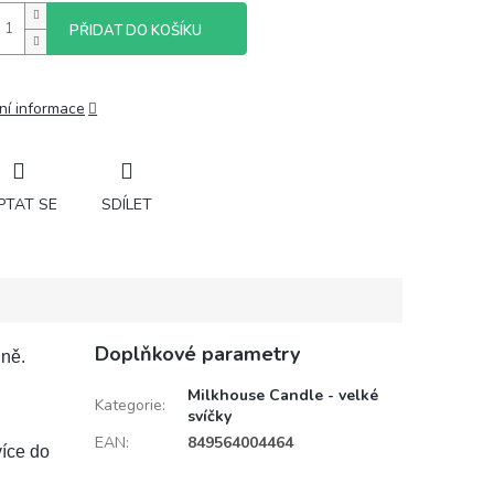
PŘIDAT DO KOŠÍKU
ní informace
PTAT SE
SDÍLET
Doplňkové parametry
ůně.
Milkhouse Candle - velké
Kategorie
:
svíčky
EAN
:
849564004464
více do