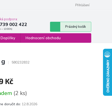
 osobních údajů
Formulář pro odstoupení od smlouvy
Přihlášení
cká podpora:
739 002 422
Nákupní
Prázdný košík
košík
Doplňky
Hodnocení obchodu
 g
580232832
9 Kč
á
ladem
(2 ks)
e doručit do:
12.8.2026