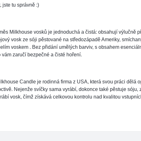
, jste tu správně :)
ěs Milkhouse vosků je jednoduchá a čistá: obsahují výlučně př
jový vosk ze sóji pěstované na středozápadě Ameriky, smíchan
elím voskem . Bez přidání umělých barviv, s obsahem esenciální
 vám zaručí bezpečné a čisté hoření.
lkhouse Candle je rodinná firma z USA, která svou práci dělá 
ctivě. Nejenže svíčky sama vyrábí, dokonce také pěstuje sóju, 
rábí vosk, čímž získává celkovou kontrolu nad kvalitou vstupníc