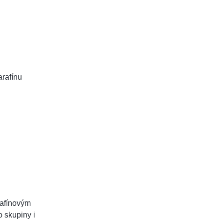
rafínu
rafínovým
o skupiny i