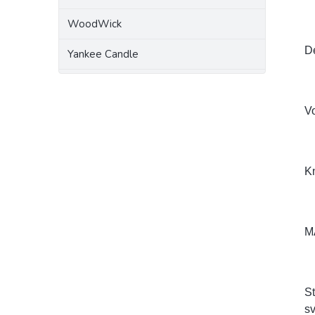
WoodWick
Dé
Yankee Candle
V
K
M
St
sv