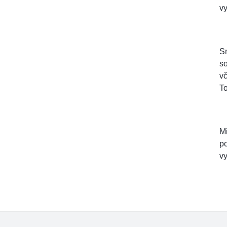
vy
Sm
so
vč
To
Mi
po
vy