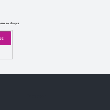
šem e-shopu.
 SE
Facebook