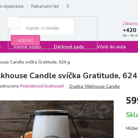
e objednávka
Reklamační řád
Obchodní podmínky
Zásady ochrany
Zákazni
+420 
HLEDAT
ě
Vonné vosky
Dárkové sady
Vůně do auta
ouse Candle svíčka Gratitude, 624 g
lkhouse Candle svíčka Gratitude, 624
ěrné
odnoceno
Podrobnosti hodnocení
Značka:
Milkhouse Candle
ocení
59
ktu
Měrn
Sk
cena:
iček.
Můžem