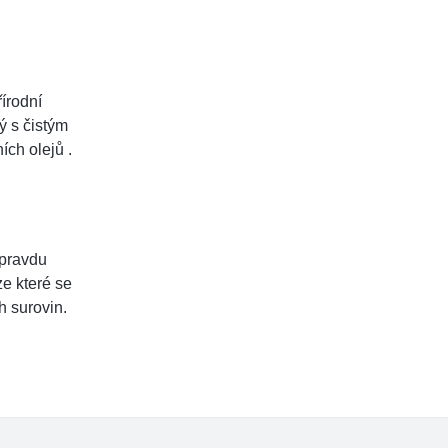
írodní
ý s čistým
ch olejů .
opravdu
ze které se
h surovin.