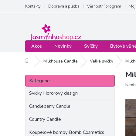
Přejít
Kontakty
Doprava a platba
Věrnostní program
Moj
na
obsah
Akce
Novinky
Svíčky
Bytové vůn
Domů
Milkhouse Candle
Velké svíčky
Milkh
Mi
P
Přeskočit
o
Kategorie
kategorie
Prům
Neoh
s
hodn
t
Svíčky Hororový design
produ
r
je
a
Candleberry Candle
0,0
n
z
Country Candle
5
n
hvězd
í
Koupelové bomby Bomb Cosmetics
p