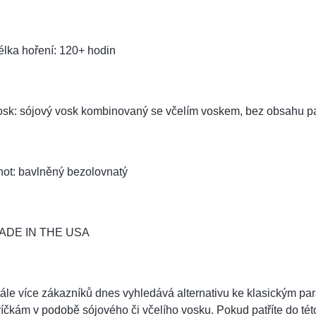
lka hoření: 120+ hodin
osk: sójový vosk kombinovaný se včelím voskem, bez obsahu pa
not: bavlněný bezolovnatý
ADE IN THE USA
ále více zákazníků dnes vyhledává alternativu ke klasickým pa
íčkám v podobě sójového či včelího vosku. Pokud patříte do tét