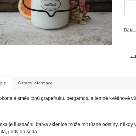
Detail
ZE
pis
Ostatní informace
konalá směs tónů grapefruitu, bergamotu a jemné květinové v
tka je ilustrační, barva sklenice může mít různé odstíny, někdy 
uta, jindy do šeda.