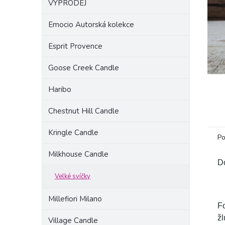
VÝPRODEJ
a
n
Emocio Autorská kolekce
e
l
Esprit Provence
Goose Creek Candle
Haribo
Chestnut Hill Candle
Kringle Candle
Po
Milkhouse Candle
Do
Velké svíčky
Millefiori Milano
Fo
žl
Village Candle