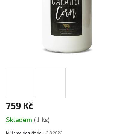
759 Kč
Měrná
Skladem
(1 ks)
cena:
Můžeme doručit do:
13.8.2026