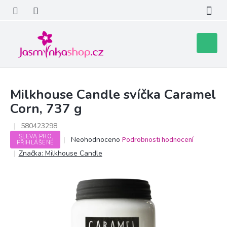
Přejít
na
obsah
Nákupní
košík
Milkhouse Candle svíčka Caramel
Corn, 737 g
580423298
SLEVA PRO
Průměrné
Neohodnoceno
Podrobnosti hodnocení
PŘIHLÁŠENÉ
hodnocení
Značka:
Milkhouse Candle
produktu
je
0,0
z
5
hvězdiček.