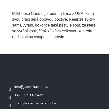
Milkhouse Candle je rodinná firma z USA, která
svou práci dělá opravdu poctivě. Nejenže svíčky
sama vyrábí, dokonce také pěstuje sóju, ze které
se vyrábí vosk, čímž získává celkovou kontrolu
nad kvalitou vstupních surovin.
Z
á
p
a
Kontakt
t
í
info
@
jasminkashop.cz
+420 739 002 422
Sledujte nás na facebooku