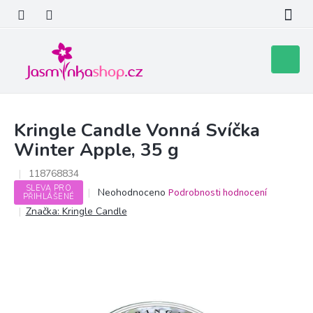
Přejít
na
obsah
Nákupní
košík
Kringle Candle Vonná Svíčka
Winter Apple, 35 g
118768834
SLEVA PRO
Průměrné
Neohodnoceno
Podrobnosti hodnocení
PŘIHLÁŠENÉ
hodnocení
Značka:
Kringle Candle
produktu
je
0,0
z
5
hvězdiček.