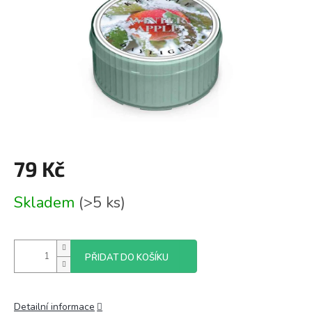
79 Kč
Měrná
Skladem
(>5 ks)
cena:
PŘIDAT DO KOŠÍKU
Detailní informace