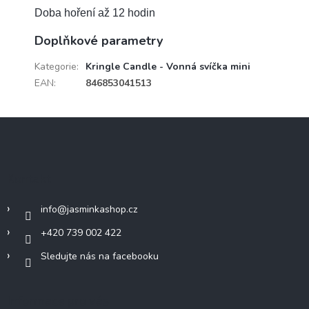
Doba hoření až 12 hodin
Doplňkové parametry
Kategorie
:
Kringle Candle - Vonná svíčka mini
EAN
:
846853041513
Z
á
p
a
Kontakt
t
í
info
@
jasminkashop.cz
+420 739 002 422
Sledujte nás na facebooku
Informace pro vás