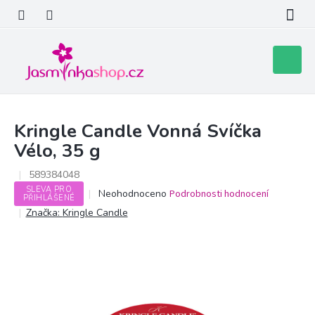
Přejít
na
obsah
Nákupní
košík
Kringle Candle Vonná Svíčka
Vélo, 35 g
589384048
SLEVA PRO
Průměrné
Neohodnoceno
Podrobnosti hodnocení
PŘIHLÁŠENÉ
hodnocení
Značka:
Kringle Candle
produktu
je
0,0
z
5
hvězdiček.