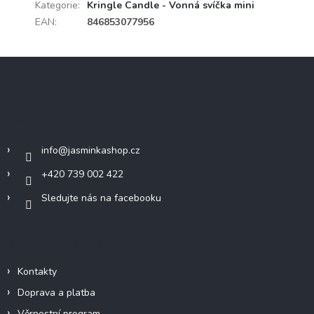
Kategorie
:
Kringle Candle - Vonná svíčka mini
EAN
:
846853077956
Z
á
p
a
Kontakt
t
í
info
@
jasminkashop.cz
+420 739 002 422
Sledujte nás na facebooku
Informace pro vás
Kontakty
Doprava a platba
Věrnostní program