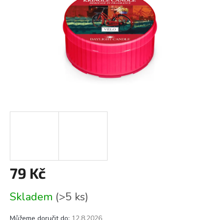
79 Kč
Měrná
Skladem
(>5 ks)
cena:
Můžeme doručit do:
12.8.2026