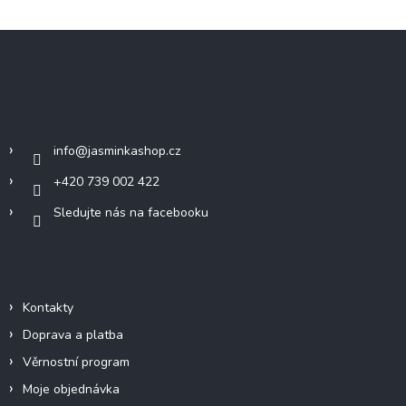
Z
á
p
a
Kontakt
t
í
info
@
jasminkashop.cz
+420 739 002 422
Sledujte nás na facebooku
Informace pro vás
Kontakty
Doprava a platba
Věrnostní program
Moje objednávka