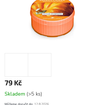
79 Kč
Měrná
Skladem
(>5 ks)
cena:
Můžeme doručit do:
12.8.2026