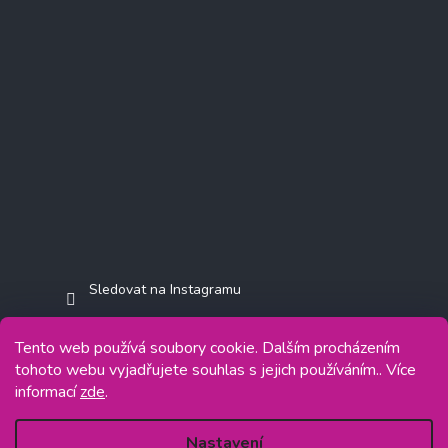
Sledovat na Instagramu
Tento web používá soubory cookie. Dalším procházením
tohoto webu vyjadřujete souhlas s jejich používáním.. Více
informací
zde
.
Copyright 2026
Jasminkashop.cz
. Všechna práva vyhrazena.
Grafický návrh vytvořil a na Shoptet implementoval
Tomáš Hlad
&
Shoptetak.cz
.
Nastavení