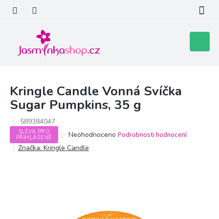
Přejít
na
obsah
Nákupní
košík
Kringle Candle Vonná Svíčka
Sugar Pumpkins, 35 g
589384047
SLEVA PRO
Průměrné
Neohodnoceno
Podrobnosti hodnocení
PŘIHLÁŠENÉ
hodnocení
Značka:
Kringle Candle
produktu
je
0,0
z
5
hvězdiček.