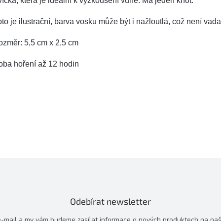
íčka, která je ideální k vyzkoušení vůně. Má jeden knot.
to je ilustrační, barva vosku může být i nažloutlá, což není vad
ozměr: 5,5 cm x 2,5 cm
oba hoření až 12 hodin
Odebírat newsletter
 e-mail a my vám budeme zasílat informace o nových produktech na na