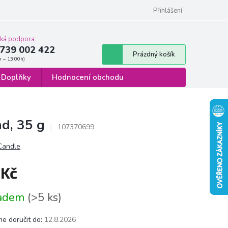
 osobních údajů
Formulář pro odstoupení od smlouvy
Přihlášení
cká podpora:
739 002 422
Nákupní
Prázdný košík
košík
Doplňky
Hodnocení obchodu
d, 35 g
107370699
 Candle
 Kč
á
ladem
(>5 ks)
e doručit do:
12.8.2026