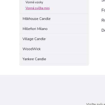
Sv
Vonné vosky
Vonná svíčka mini
Fo
Milkhouse Candle
R
Millefiori Milano
D
Village Candle
WoodWick
Yankee Candle
Vložte svůj