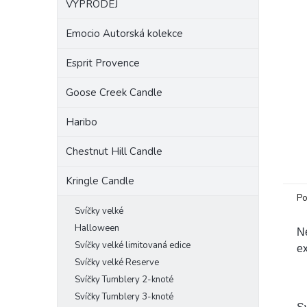
VÝPRODEJ
a
n
Emocio Autorská kolekce
e
l
Esprit Provence
Goose Creek Candle
Haribo
Chestnut Hill Candle
Kringle Candle
Po
Svíčky velké
Halloween
Ne
Svíčky velké limitovaná edice
ex
Svíčky velké Reserve
Svíčky Tumblery 2-knoté
Svíčky Tumblery 3-knoté