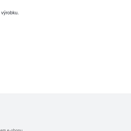
a výrobku.
šem e-shopu.