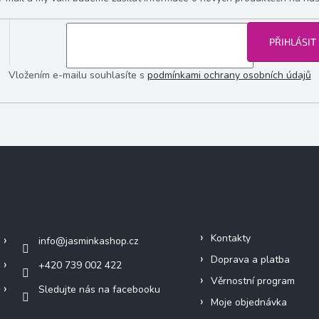
PŘIHLÁSIT
Vložením e-mailu souhlasíte s
podmínkami ochrany osobních údajů
Kontakt
Informace pro vás
Kontakty
info
@
jasminkashop.cz
Doprava a platba
+420 739 002 422
Věrnostní program
Sledujte nás na facebooku
Moje objednávka