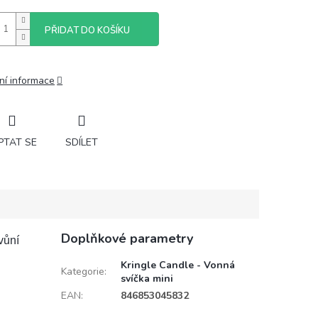
PŘIDAT DO KOŠÍKU
ní informace
PTAT SE
SDÍLET
Doplňkové parametry
vůní
Kringle Candle - Vonná
Kategorie
:
svíčka mini
EAN
:
846853045832