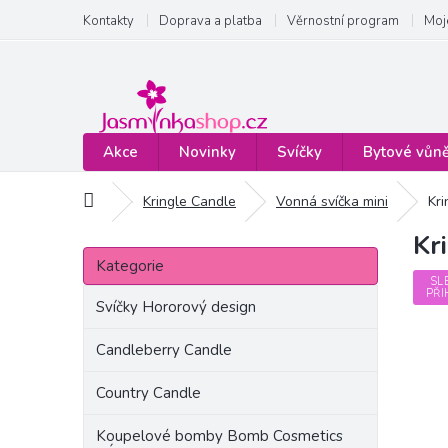
Přejít
Kontakty
Doprava a platba
Věrnostní program
Moj
na
obsah
Akce
Novinky
Svíčky
Bytové vůn
Domů
Kringle Candle
Vonná svíčka mini
Kr
Kr
P
Přeskočit
o
Kategorie
kategorie
s
SL
PŘI
t
Svíčky Hororový design
r
a
Candleberry Candle
n
Country Candle
n
í
Koupelové bomby Bomb Cosmetics
p