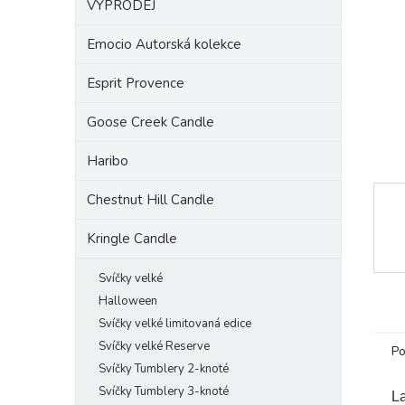
VÝPRODEJ
a
n
Emocio Autorská kolekce
e
l
Esprit Provence
Goose Creek Candle
Haribo
Chestnut Hill Candle
Kringle Candle
Svíčky velké
Halloween
Svíčky velké limitovaná edice
Svíčky velké Reserve
Po
Svíčky Tumblery 2-knoté
Svíčky Tumblery 3-knoté
La