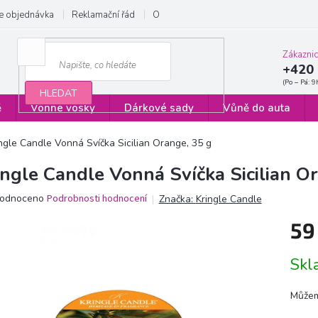
e objednávka
Reklamační řád
Obchodní podmínky
Zásady ochrany
Zákazni
+420 
HLEDAT
ě
Vonné vosky
Dárkové sady
Vůně do auta
ngle Candle Vonná Svíčka Sicilian Orange, 35 g
ingle Candle Vonná Svíčka Sicilian O
ěrné
odnoceno
Podrobnosti hodnocení
Značka:
Kringle Candle
ocení
59
ktu
Měrn
Sk
cena:
iček.
Můžem