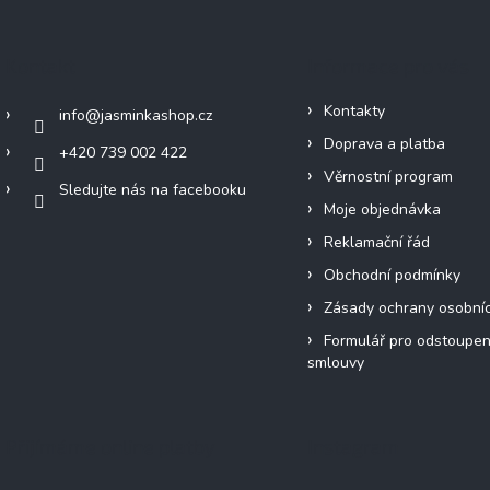
Kontakt
Informace pro vás
Kontakty
info
@
jasminkashop.cz
Doprava a platba
+420 739 002 422
Věrnostní program
Sledujte nás na facebooku
Moje objednávka
Reklamační řád
Obchodní podmínky
Zásady ochrany osobní
Formulář pro odstoupen
smlouvy
Přijímáme online platby
Instagram