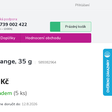
 osobních údajů
Formulář pro odstoupení od smlouvy
Přihlášení
cká podpora:
739 002 422
Nákupní
Prázdný košík
košík
Doplňky
Hodnocení obchodu
range, 35 g
589382964
 Kč
á
ladem
(5 ks)
e doručit do:
12.8.2026