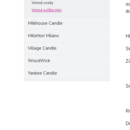
Vonné vosky
m
Vonná svíčka mini
do
Milkhouse Candle
Millefiori Milano
Hl
Village Candle
Sr
WoodWick
Zá
Yankee Candle
Sv
R
D