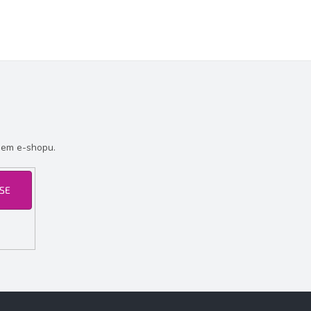
šem e-shopu.
 SE