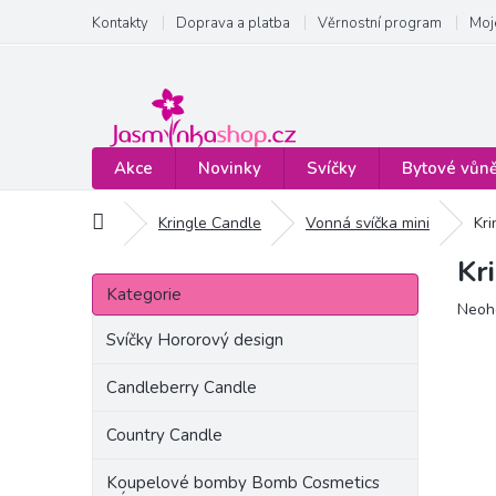
Přejít
Kontakty
Doprava a platba
Věrnostní program
Moj
na
obsah
Akce
Novinky
Svíčky
Bytové vůn
Domů
Kringle Candle
Vonná svíčka mini
Kri
Kr
P
Přeskočit
o
Kategorie
kategorie
Prům
Neoh
s
hodn
t
Svíčky Hororový design
produ
r
je
a
Candleberry Candle
0,0
n
z
Country Candle
5
n
hvězd
í
Koupelové bomby Bomb Cosmetics
p