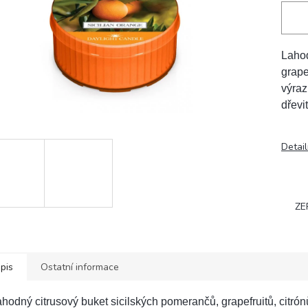
Lahod
grape
výraz
dřevi
Detail
ZE
pis
Ostatní informace
hodný citrusový buket sicilských pomerančů, grapefruitů, citrón