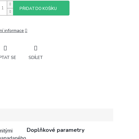
PŘIDAT DO KOŠÍKU
ní informace
PTAT SE
SDÍLET
Doplňkové parametry
mitými
ě napadaného