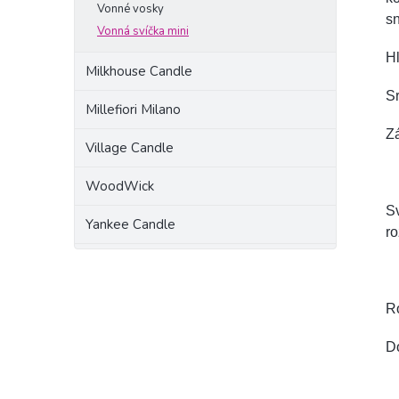
Vonné vosky
s
Vonná svíčka mini
Hl
Milkhouse Candle
Sr
Millefiori Milano
Zá
Village Candle
WoodWick
Sv
Yankee Candle
ro
R
D