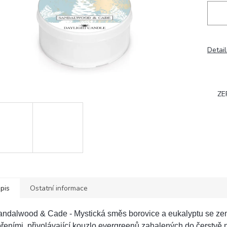
Detail
ZE
pis
Ostatní informace
andalwood & Cade - Mystická směs borovice a eukalyptu se ze
řeními, přivolávající kouzlo evergreenů zahalených do čerstv