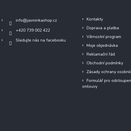
Kontakt
Informace pro vás
Kontakty
info
@
jasminkashop.cz
Doprava a platba
+420 739 002 422
Věrnostní program
Sledujte nás na facebooku
Moje objednávka
Reklamační řád
Obchodní podmínky
Zásady ochrany osobní
Formulář pro odstoupen
smlouvy
Přijímáme online platby
Instagram