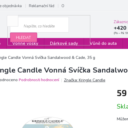
e objednávka
Reklamační řád
Obchodní podmínky
Zásady ochrany
Zákazni
+420 
HLEDAT
ě
Vonné vosky
Dárkové sady
Vůně do auta
ingle Candle Vonná Svíčka Sandalwood & Cade, 35 g
ingle Candle Vonná Svíčka Sandalwo
ěrné
odnoceno
Podrobnosti hodnocení
Značka:
Kringle Candle
ocení
59
ktu
Měrn
Sk
cena:
iček.
Můžem