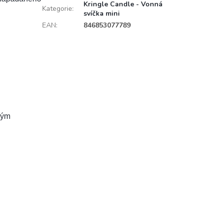
Kringle Candle - Vonná
Kategorie
:
svíčka mini
EAN
:
846853077789
vým