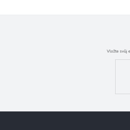
Vložte svůj
Z
á
p