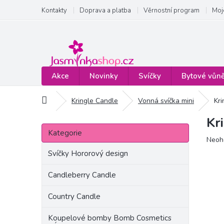
Přejít
Kontakty
Doprava a platba
Věrnostní program
Moj
na
obsah
Akce
Novinky
Svíčky
Bytové vůn
Domů
Kringle Candle
Vonná svíčka mini
Kr
Kr
P
Přeskočit
o
Kategorie
kategorie
Prům
Neoh
s
hodn
t
Svíčky Hororový design
produ
r
je
a
Candleberry Candle
0,0
n
z
Country Candle
5
n
hvězd
í
Koupelové bomby Bomb Cosmetics
p