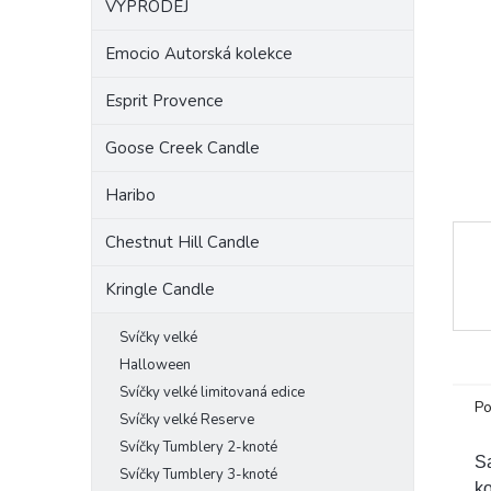
VÝPRODEJ
a
n
Emocio Autorská kolekce
e
l
Esprit Provence
Goose Creek Candle
Haribo
Chestnut Hill Candle
Kringle Candle
Svíčky velké
Halloween
Svíčky velké limitovaná edice
Po
Svíčky velké Reserve
Svíčky Tumblery 2-knoté
S
Svíčky Tumblery 3-knoté
ko