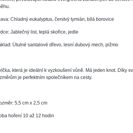
něhu.
ava: Chladný eukalyptus, čerstvý tymián, bílá borovice
dce: Jablečný list, teplá skořice, jedle
klad: Útulné santalové dřevo, lesní dubový mech, pižmo
íčka, která je ideální k vyzkoušení vůně. Má jeden knot.
Díky s
změrům je perfektním společníkem na cesty.
ozměr: 5,5 cm x 2,5 cm
oba hoření 10 až 12 hodin