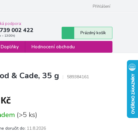
 osobních údajů
Formulář pro odstoupení od smlouvy
Přihlášení
cká podpora:
739 002 422
Nákupní
Prázdný košík
košík
Doplňky
Hodnocení obchodu
od & Cade, 35 g
589384161
 Kč
á
ladem
(>5 ks)
e doručit do:
11.8.2026