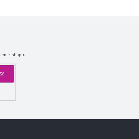
šem e-shopu.
 SE