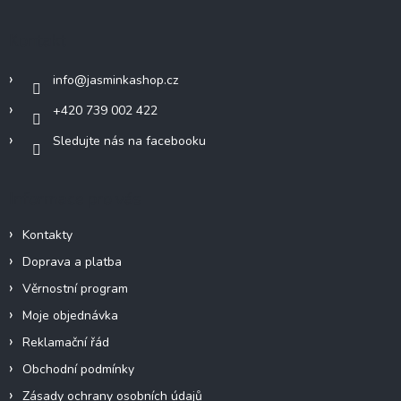
p
a
Kontakt
t
í
info
@
jasminkashop.cz
+420 739 002 422
Sledujte nás na facebooku
Informace pro vás
Kontakty
Doprava a platba
Věrnostní program
Moje objednávka
Reklamační řád
Obchodní podmínky
Zásady ochrany osobních údajů