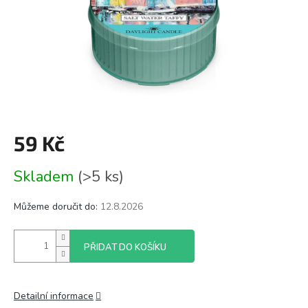
59 Kč
Měrná
Skladem
(>5 ks)
cena:
Můžeme doručit do:
12.8.2026
PŘIDAT DO KOŠÍKU
Detailní informace