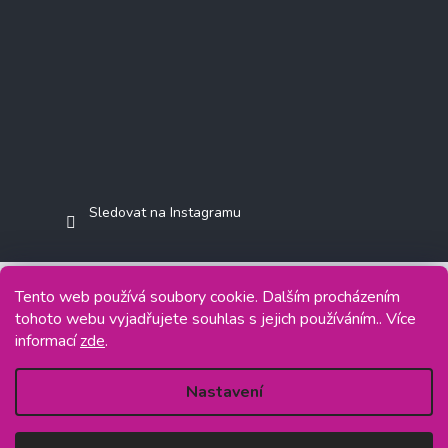
Sledovat na Instagramu
Tento web používá soubory cookie. Dalším procházením
tohoto webu vyjadřujete souhlas s jejich používáním.. Více
Copyright 2026
Jasminkashop.cz
. Všechna práva vyhrazena.
informací
zde
.
Grafický návrh vytvořil a na Shoptet implementoval
Tomáš Hlad
&
Shoptetak.cz
.
Nastavení
Vytvořil Shoptet