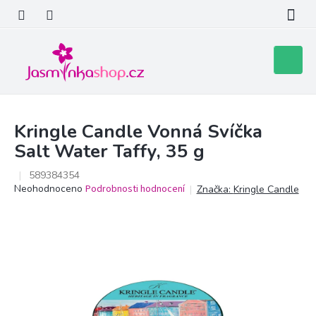
Přejít
na
obsah
Nákupní
košík
Kringle Candle Vonná Svíčka
Salt Water Taffy, 35 g
589384354
Průměrné
Neohodnoceno
Podrobnosti hodnocení
Značka:
Kringle Candle
hodnocení
produktu
je
0,0
z
5
hvězdiček.