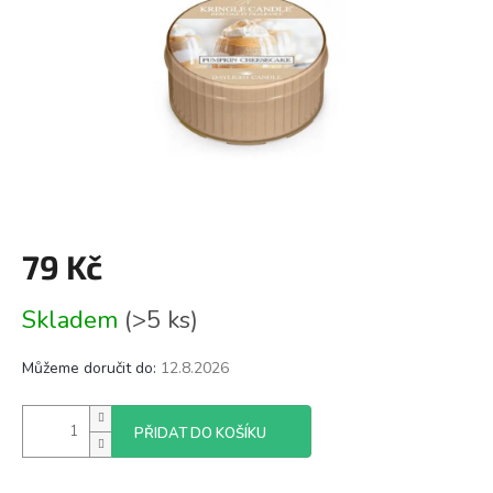
79 Kč
Měrná
Skladem
(>5 ks)
cena:
Můžeme doručit do:
12.8.2026
PŘIDAT DO KOŠÍKU