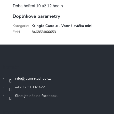
Doba hoření 10 až 12 hodin
Doplňkové parametry
Kategorie
:
Kringle Candle - Vonná svíčka mini
EAN
:
846853066653
Z
á
p
a
Kontakt
t
í
info
@
jasminkashop.cz
+420 739 002 422
Sledujte nás na facebooku
Informace pro vás