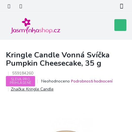
Přejít
na
obsah
Nákupní
košík
Kringle Candle Vonná Svíčka
Pumpkin Cheesecake, 35 g
559184260
SLEVA PRO
Průměrné
Neohodnoceno
Podrobnosti hodnocení
PŘIHLÁŠENÉ
hodnocení
Značka:
Kringle Candle
produktu
je
0,0
z
5
hvězdiček.