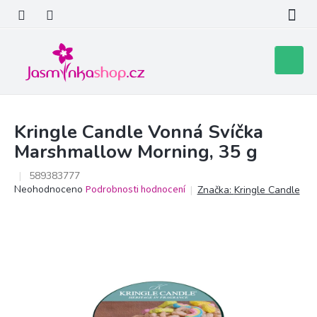
Přejít
na
obsah
Nákupní
košík
Kringle Candle Vonná Svíčka
Marshmallow Morning, 35 g
589383777
Průměrné
Neohodnoceno
Podrobnosti hodnocení
Značka:
Kringle Candle
hodnocení
produktu
je
0,0
z
5
hvězdiček.