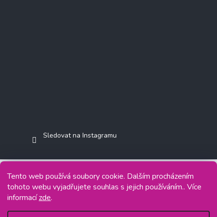
Sledovat na Instagramu
Tento web používá soubory cookie. Dalším procházením
tohoto webu vyjadřujete souhlas s jejich používáním.. Více
Copyright 2026
Jasminkashop.cz
. Všechna práva vyhrazena.
informací
zde
.
Grafický návrh vytvořil a na Shoptet implementoval
Tomáš Hlad
&
Shoptetak.cz
.