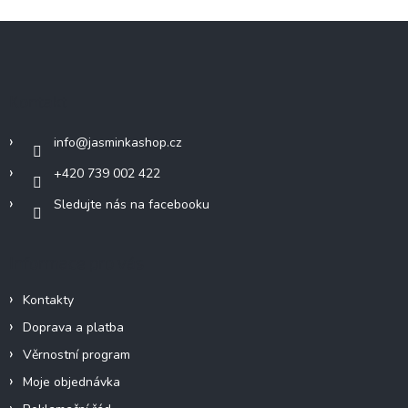
Z
á
p
a
Kontakt
t
í
info
@
jasminkashop.cz
+420 739 002 422
Sledujte nás na facebooku
Informace pro vás
Kontakty
Doprava a platba
Věrnostní program
Moje objednávka