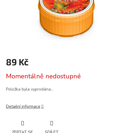
89 Kč
Měrná
Momentálně nedostupné
cena:
Položka byla vyprodána…
Detailní informace
ZEPTAT SE
SDÍLET