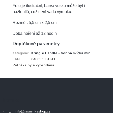
Foto je ilustrační, barva vosku může být i
nažloutlá, což není vada výrobku.
Rozměr: 5,5 cm x 2,5 cm
Doba hoření až 12 hodin
Doplňkové parametry
Kategorie
:
Kringle Candle - Vonná svíčka mini
EAN
:
846853051611
Položka byla vyprodána…
Z
á
p
a
Kontakt
t
í
info
@
jasminkashop.cz