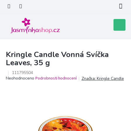
Přejít
na
obsah
Nákupní
košík
Kringle Candle Vonná Svíčka
Leaves, 35 g
111795504
Průměrné
Neohodnoceno
Podrobnosti hodnocení
Značka:
Kringle Candle
hodnocení
produktu
je
0,0
z
5
hvězdiček.