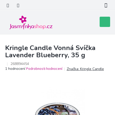
Přejít
na
obsah
Nákupní
košík
Kringle Candle Vonná Svíčka
Lavender Blueberry, 35 g
268894454
Průměrné
1 hodnocení
Podrobnosti hodnocení
Značka:
Kringle Candle
hodnocení
produktu
je
5,0
z
5
hvězdiček.