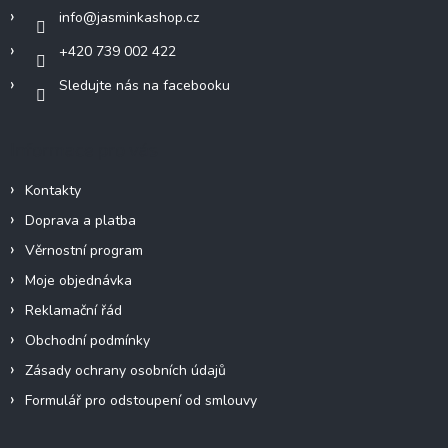
í
info
@
jasminkashop.cz
+420 739 002 422
Sledujte nás na facebooku
Informace pro vás
Kontakty
Doprava a platba
Věrnostní program
Moje objednávka
Reklamační řád
Obchodní podmínky
Zásady ochrany osobních údajů
Formulář pro odstoupení od smlouvy