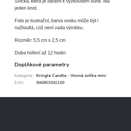
Svíčka, která je ideální k vyzkoušení vůně. Má
jeden knot.
Foto je ilustrační, barva vosku může být i
nažloutlá, což není vada výrobku.
Rozměr: 5,5 cm x 2,5 cm
Doba hoření až 12 hodin
Doplňkové parametry
Kategorie
:
Kringle Candle - Vonná svíčka mini
EAN
:
846853041100
Z
á
p
a
Kontakt
t