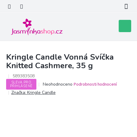
Přejít
na
obsah
Nákupní
košík
Kringle Candle Vonná Svíčka
Knitted Cashmere, 35 g
589383508
SLEVA PRO
Průměrné
Neohodnoceno
Podrobnosti hodnocení
PŘIHLÁŠENÉ
hodnocení
Značka:
Kringle Candle
produktu
je
0,0
z
5
hvězdiček.