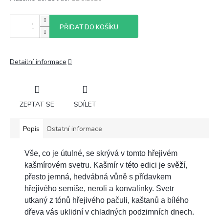
PŘIDAT DO KOŠÍKU
Detailní informace
ZEPTAT SE
SDÍLET
Popis
Ostatní informace
Vše, co je útulné, se skrývá v tomto hřejivém
kašmírovém svetru. Kašmír v této edici je svěží,
přesto jemná, hedvábná vůně s přídavkem
hřejivého semiše, neroli a konvalinky. Svetr
utkaný z tónů hřejivého pačuli, kaštanů a bílého
dřeva vás uklidní v chladných podzimních dnech.