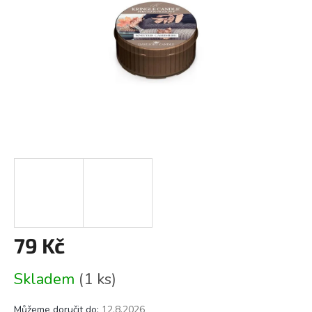
79 Kč
Měrná
Skladem
(1 ks)
cena:
Můžeme doručit do:
12.8.2026