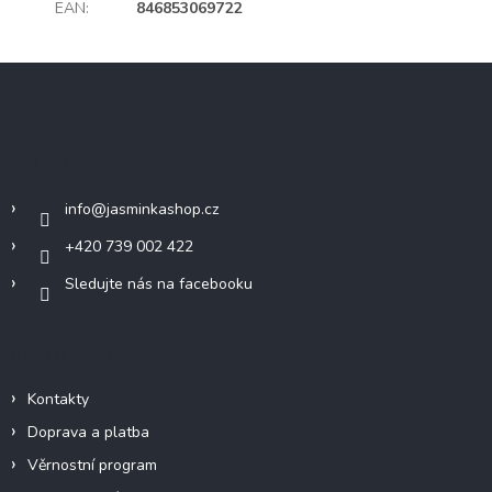
EAN
:
846853069722
Z
á
p
a
Kontakt
t
í
info
@
jasminkashop.cz
+420 739 002 422
Sledujte nás na facebooku
Informace pro vás
Kontakty
Doprava a platba
Věrnostní program