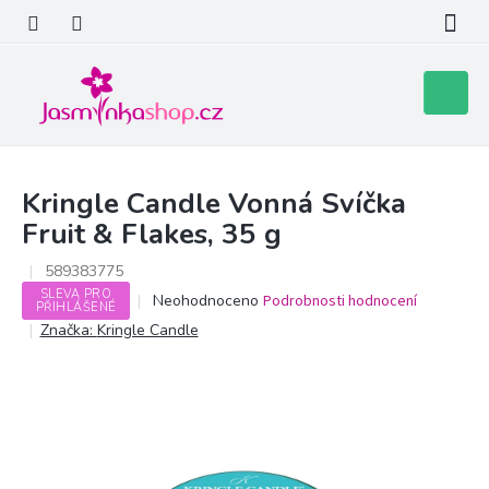
Přejít
na
obsah
Nákupní
košík
Kringle Candle Vonná Svíčka
Fruit & Flakes, 35 g
589383775
SLEVA PRO
Průměrné
Neohodnoceno
Podrobnosti hodnocení
PŘIHLÁŠENÉ
hodnocení
Značka:
Kringle Candle
produktu
je
0,0
z
5
hvězdiček.