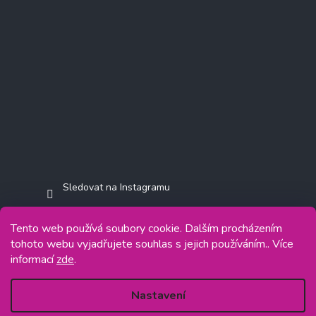
Sledovat na Instagramu
Tento web používá soubory cookie. Dalším procházením
tohoto webu vyjadřujete souhlas s jejich používáním.. Více
informací
zde
.
Copyright 2026
Jasminkashop.cz
. Všechna práva vyhrazena.
Grafický návrh vytvořil a na Shoptet implementoval
Tomáš Hlad
&
Shoptetak.cz
.
Nastavení