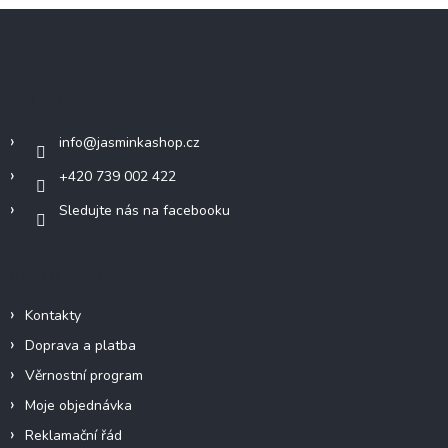
Z
á
p
a
Kontakt
t
í
info
@
jasminkashop.cz
+420 739 002 422
Sledujte nás na facebooku
Informace pro vás
Kontakty
Doprava a platba
Věrnostní program
Moje objednávka
Reklamační řád