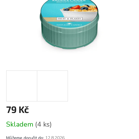
79 Kč
Měrná
Skladem
(4 ks)
cena:
Můžeme doručit do:
12.8.2026