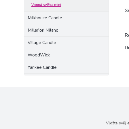
Vonná svíčka mini
Sv
Milkhouse Candle
Millefiori Milano
R
Village Candle
D
WoodWick
Yankee Candle
Vložte svůj