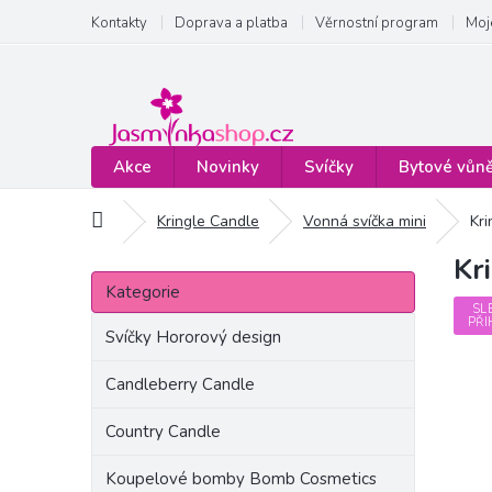
Přejít
Kontakty
Doprava a platba
Věrnostní program
Moj
na
obsah
Akce
Novinky
Svíčky
Bytové vůn
Domů
Kringle Candle
Vonná svíčka mini
Kri
Kr
P
Přeskočit
o
Kategorie
kategorie
s
SL
PŘI
t
Svíčky Hororový design
r
a
Candleberry Candle
n
Country Candle
n
í
Koupelové bomby Bomb Cosmetics
p