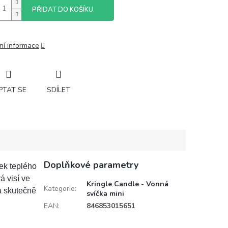
PŘIDAT DO KOŠÍKU
ní informace
PTAT SE
SDÍLET
Doplňkové parametry
nek teplého
á visí ve
Kringle Candle - Vonná
Kategorie
:
a skutečně
svíčka mini
EAN
:
846853015651