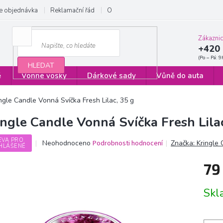
e objednávka
Reklamační řád
Obchodní podmínky
Zásady ochrany
Zákazni
+420 
HLEDAT
ě
Vonné vosky
Dárkové sady
Vůně do auta
ngle Candle Vonná Svíčka Fresh Lilac, 35 g
ingle Candle Vonná Svíčka Fresh Lila
EVA PRO
Průměrné
Neohodnoceno
Podrobnosti hodnocení
Značka:
Kringle
HLÁŠENÉ
hodnocení
produktu
79
je
0,0
Měrn
z
Sk
cena:
5
hvězdiček.