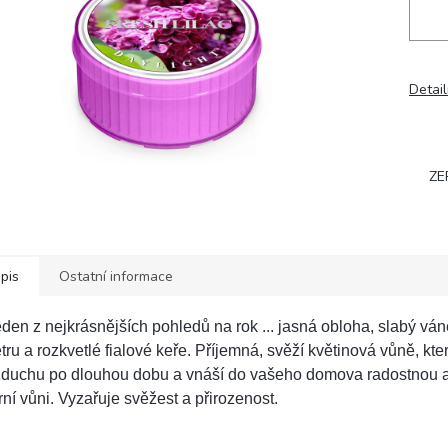
Detail
ZE
pis
Ostatní informace
den z nejkrásnějších pohledů na rok ... jasná obloha, slabý vá
tru a rozkvetlé fialové keře. Příjemná, svěží květinová vůně, kter
zduchu po dlouhou dobu a vnáší do vašeho domova radostnou 
rní vůni. Vyzařuje svěžest a přirozenost.