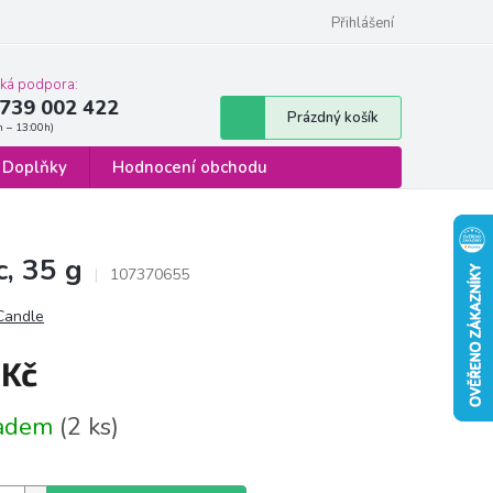
 osobních údajů
Formulář pro odstoupení od smlouvy
Přihlášení
cká podpora:
739 002 422
Nákupní
Prázdný košík
košík
Doplňky
Hodnocení obchodu
c, 35 g
107370655
 Candle
 Kč
á
ladem
(2 ks)