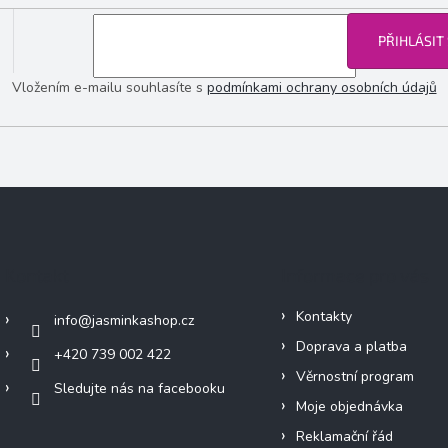
PŘIHLÁSIT
Vložením e-mailu souhlasíte s
podmínkami ochrany osobních údajů
Kontakt
Informace pro vás
Kontakty
info
@
jasminkashop.cz
Doprava a platba
+420 739 002 422
Věrnostní program
Sledujte nás na facebooku
Moje objednávka
Reklamační řád