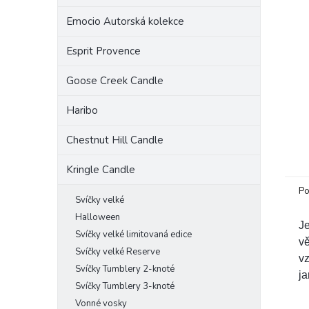
a
Emocio Autorská kolekce
n
e
Esprit Provence
l
Goose Creek Candle
Haribo
Chestnut Hill Candle
Kringle Candle
Po
Svíčky velké
Halloween
Je
Svíčky velké limitovaná edice
vě
Svíčky velké Reserve
v
Svíčky Tumblery 2-knoté
ja
Svíčky Tumblery 3-knoté
Vonné vosky