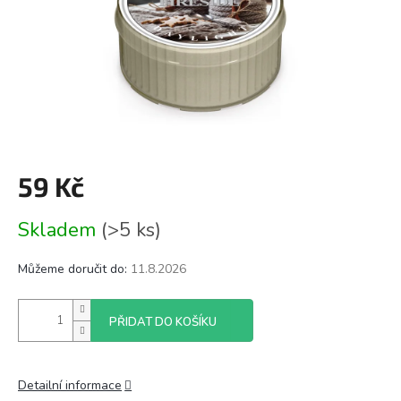
59 Kč
Měrná
Skladem
(>5 ks)
cena:
Můžeme doručit do:
11.8.2026
PŘIDAT DO KOŠÍKU
Detailní informace