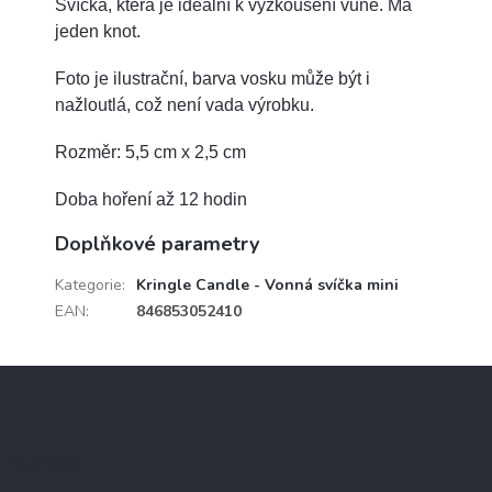
Svíčka, která je ideální k vyzkoušení vůně. Má
jeden knot.
Foto je ilustrační, barva vosku může být i
nažloutlá, což není vada výrobku.
Rozměr: 5,5 cm x 2,5 cm
Doba hoření až 12 hodin
Doplňkové parametry
Kategorie
:
Kringle Candle - Vonná svíčka mini
EAN
:
846853052410
Z
á
p
a
Kontakt
t