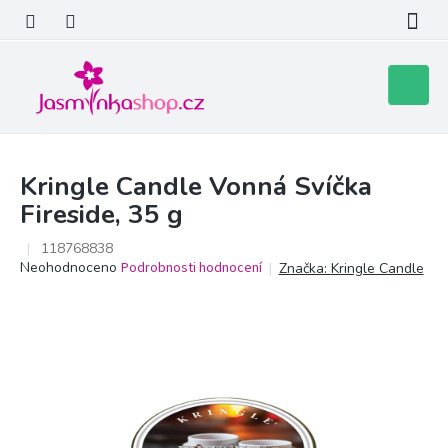
Přejít
na
obsah
Nákupní
košík
Kringle Candle Vonná Svíčka
Fireside, 35 g
118768838
Průměrné
Neohodnoceno
Podrobnosti hodnocení
Značka:
Kringle Candle
hodnocení
produktu
je
0,0
z
5
hvězdiček.