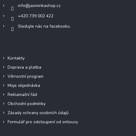
í
info
@
jasminkashop.cz
+420 739 002 422
Sledujte nás na facebooku
Informace pro vás
Kontakty
Doprava a platba
Věrnostní program
Moje objednávka
Reklamační řád
Obchodní podmínky
Zásady ochrany osobních údajů
Formulář pro odstoupení od smlouvy