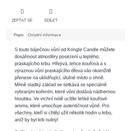
ZEPTAT SE
SDÍLET
Popis
Ostatní informace
S touto báječnou vůní od Kringle Candle můžete
dosáhnout atmosféry posezení u teplého,
praskajícího krbu. Hřejivá, lehce kouřová a s
výraznou vůní praskajícího dřeva vás okamžitě
přenese na uklidňující, útulné místo u ohně.
Mírně sladký základ se setkává se speciálně
vybraným kořením, které vůni dodává nádhernou
hloubku. Ve vrchní nótě ucítíte lehké kouřové
aroma, které umocňuje autentičnost vůně. Pro
všechny, kteří si chtějí užít několik hodin u krbu,
aniž by byl krb nutný!