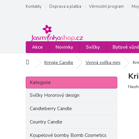
Přejít
Kontakty
Doprava a platba
Věrnostní program
Moj
na
obsah
Akce
Novinky
Svíčky
Bytové vůn
Domů
Kringle Candle
Vonná svíčka mini
Kri
Kr
P
Přeskočit
o
Kategorie
kategorie
Prům
Neoh
s
hodn
t
Svíčky Hororový design
produ
r
je
a
Candleberry Candle
0,0
n
z
Country Candle
5
n
hvězd
í
Koupelové bomby Bomb Cosmetics
p