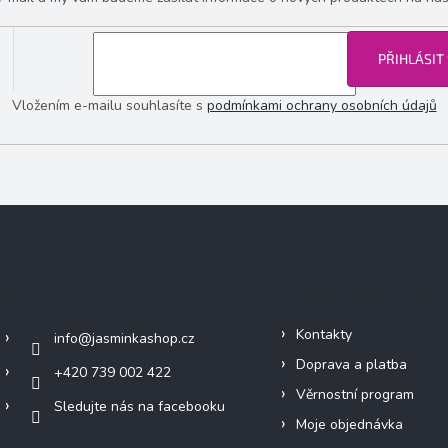
PŘIHLÁSIT
Vložením e-mailu souhlasíte s
podmínkami ochrany osobních údajů
Kontakt
Informace pro vás
Kontakty
info
@
jasminkashop.cz
Doprava a platba
+420 739 002 422
Věrnostní program
Sledujte nás na facebooku
Moje objednávka