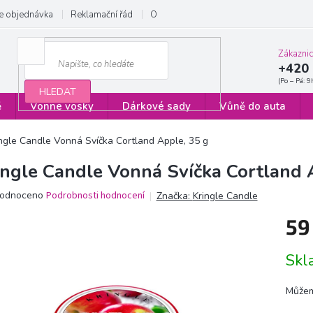
e objednávka
Reklamační řád
Obchodní podmínky
Zásady ochrany
Zákazni
+420 
HLEDAT
ě
Vonné vosky
Dárkové sady
Vůně do auta
ngle Candle Vonná Svíčka Cortland Apple, 35 g
ingle Candle Vonná Svíčka Cortland 
ěrné
odnoceno
Podrobnosti hodnocení
Značka:
Kringle Candle
ocení
59
ktu
Měrn
Sk
cena:
iček.
Můžem