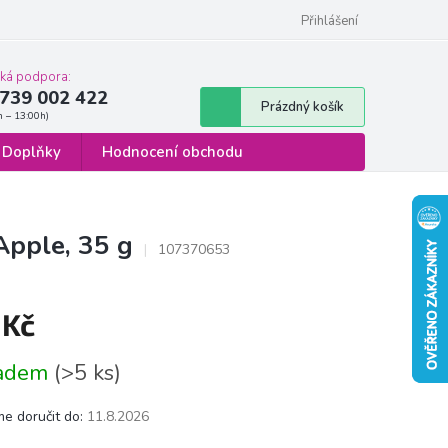
 osobních údajů
Formulář pro odstoupení od smlouvy
Přihlášení
cká podpora:
739 002 422
Nákupní
Prázdný košík
košík
Doplňky
Hodnocení obchodu
Apple, 35 g
107370653
 Kč
á
ladem
(>5 ks)
e doručit do:
11.8.2026