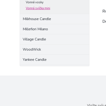
Vonné vosky
Vonná svíčka mini
R
Milkhouse Candle
D
Millefiori Milano
Village Candle
WoodWick
Yankee Candle
Vložte svůj