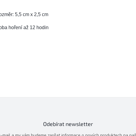
ozměr: 5,5 cm x 2,5 cm
oba hoření až 12 hodin
Odebírat newsletter
 e-mail a my vám budeme zasílat informace o nových produktech na na