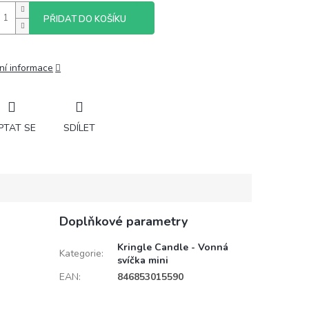
PŘIDAT DO KOŠÍKU
ní informace
PTAT SE
SDÍLET
Doplňkové parametry
Kringle Candle - Vonná
Kategorie
:
svíčka mini
EAN
:
846853015590