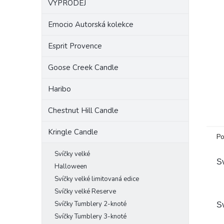
VÝPRODEJ
a
n
Emocio Autorská kolekce
e
l
Esprit Provence
Goose Creek Candle
Haribo
Chestnut Hill Candle
Kringle Candle
Po
Svíčky velké
Sv
Halloween
Svíčky velké limitovaná edice
Svíčky velké Reserve
Svíčky Tumblery 2-knoté
Sv
Svíčky Tumblery 3-knoté