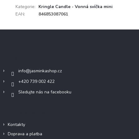
Kategorie
:
Kringle Candle - Vonná svíčka mini
EAN
:
846853087061
Z
á
p
a
Kontakt
t
í
info
@
jasminkashop.cz
+420 739 002 422
Sledujte nás na facebooku
Informace pro vás
Kontakty
Doprava a platba