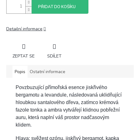
PŘIDAT DO KOŠÍKU
Detailní informace
ZEPTAT SE
SDÍLET
Popis
Ostatní informace
Povzbuzující přímořská esence jiskřivého
bergamotu a levandule, následovaná uklidňující
hloubkou santalového dřeva, zatímco krémová
fazole tonka a ambra vytvářejí klidnou pobřežní
auru, která naplní váš prostor nadčasovým
klidem.
Hlava: svěžest ozónu, jiskřivý bergamot, kapka