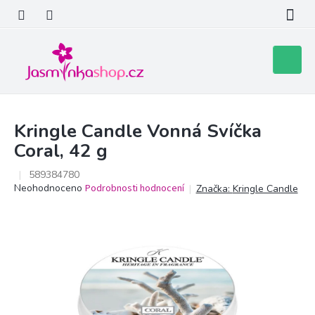
Přejít
na
obsah
Nákupní
košík
Kringle Candle Vonná Svíčka
Coral, 42 g
589384780
Průměrné
Neohodnoceno
Podrobnosti hodnocení
Značka:
Kringle Candle
hodnocení
produktu
je
0,0
z
5
hvězdiček.