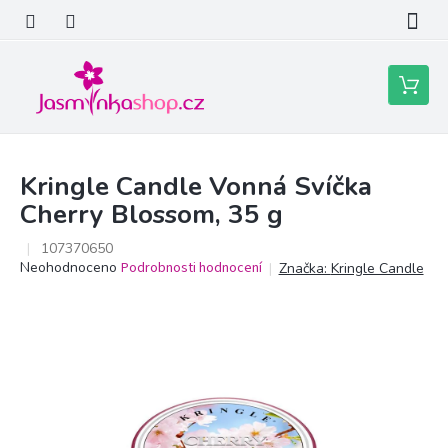
Přejít
na
obsah
Nákupní
košík
Kringle Candle Vonná Svíčka
Cherry Blossom, 35 g
107370650
Průměrné
Neohodnoceno
Podrobnosti hodnocení
Značka:
Kringle Candle
hodnocení
produktu
je
0,0
z
5
hvězdiček.