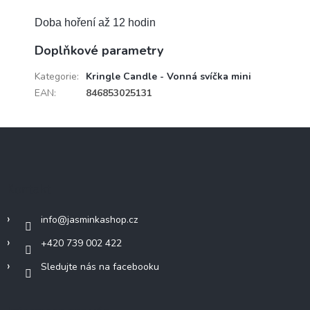
Doba hoření až 12 hodin
Doplňkové parametry
Kategorie
:
Kringle Candle - Vonná svíčka mini
EAN
:
846853025131
Z
á
p
a
Kontakt
t
í
info
@
jasminkashop.cz
+420 739 002 422
Sledujte nás na facebooku