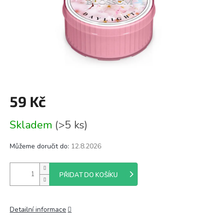
59 Kč
Měrná
Skladem
(>5 ks)
cena:
Můžeme doručit do:
12.8.2026
PŘIDAT DO KOŠÍKU
Detailní informace