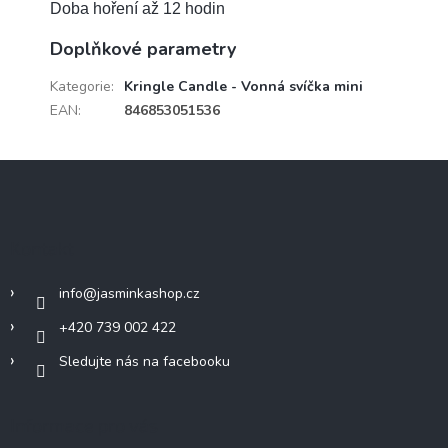
Doba hoření až 12 hodin
Doplňkové parametry
Kategorie
:
Kringle Candle - Vonná svíčka mini
EAN
:
846853051536
Z
á
p
a
Kontakt
t
í
info
@
jasminkashop.cz
+420 739 002 422
Sledujte nás na facebooku
Informace pro vás