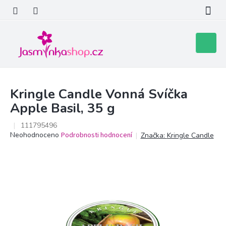
Přejít
na
obsah
Nákupní
košík
Kringle Candle Vonná Svíčka
Apple Basil, 35 g
111795496
Průměrné
Neohodnoceno
Podrobnosti hodnocení
Značka:
Kringle Candle
hodnocení
produktu
je
0,0
z
5
hvězdiček.