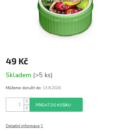
49 Kč
Měrná
Skladem
(>5 ks)
cena:
Můžeme doručit do:
13.8.2026
PŘIDAT DO KOŠÍKU
Detailní informace