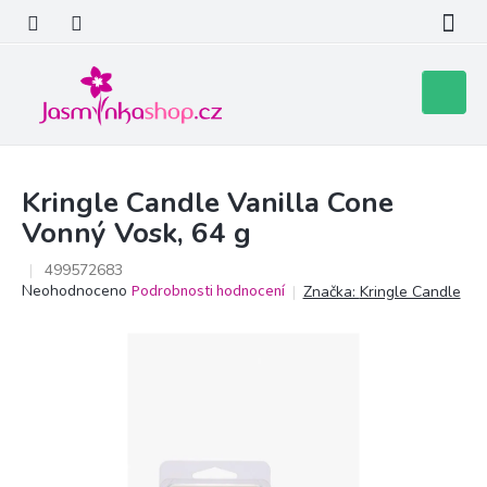
Přejít
na
obsah
Nákupní
košík
Kringle Candle Vanilla Cone
Vonný Vosk, 64 g
499572683
Průměrné
Neohodnoceno
Podrobnosti hodnocení
Značka:
Kringle Candle
hodnocení
produktu
je
0,0
z
5
hvězdiček.