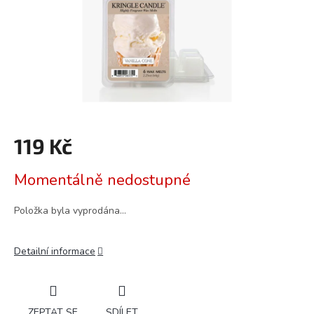
119 Kč
Měrná
Momentálně nedostupné
cena:
Položka byla vyprodána…
Detailní informace
ZEPTAT SE
SDÍLET