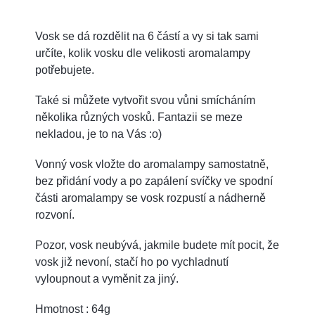
Vosk se dá rozdělit na 6 částí a vy si tak sami
určíte, kolik vosku dle velikosti aromalampy
potřebujete.
Také si můžete vytvořit svou vůni smícháním
několika různých vosků. Fantazii se meze
nekladou, je to na Vás :o)
Vonný vosk vložte do aromalampy samostatně,
bez přidání vody a po zapálení svíčky ve spodní
části aromalampy se vosk rozpustí a nádherně
rozvoní.
Pozor, vosk neubývá, jakmile budete mít pocit, že
vosk již nevoní, stačí ho po vychladnutí
vyloupnout a vyměnit za jiný.
Hmotnost : 64g