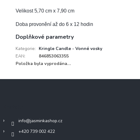
Velikost 5,70 cm x 7,90 cm
Doba provonění až do 6 x 12 hodin
Doplňkové parametry
Kategorie
:
Kringle Candle - Vonné vosky
EAN
:
846853063355
Položka byla vyprodána…
Z
á
p
a
Kontakt
t
í
info
@
jasminkashop.cz
+420 739 002 422