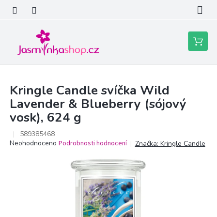
Přejít
na
obsah
Nákupní
košík
Kringle Candle svíčka Wild
Lavender & Blueberry (sójový
vosk), 624 g
589385468
Průměrné
Neohodnoceno
Podrobnosti hodnocení
Značka:
Kringle Candle
hodnocení
produktu
je
0,0
z
5
hvězdiček.