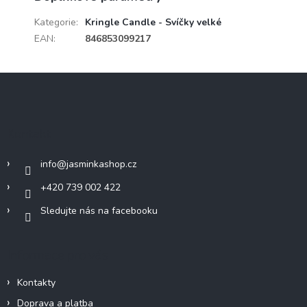
Kategorie
:
Kringle Candle - Svíčky velké
EAN
:
846853099217
Z
á
p
a
Kontakt
t
í
info
@
jasminkashop.cz
+420 739 002 422
Sledujte nás na facebooku
Informace pro vás
Kontakty
Doprava a platba