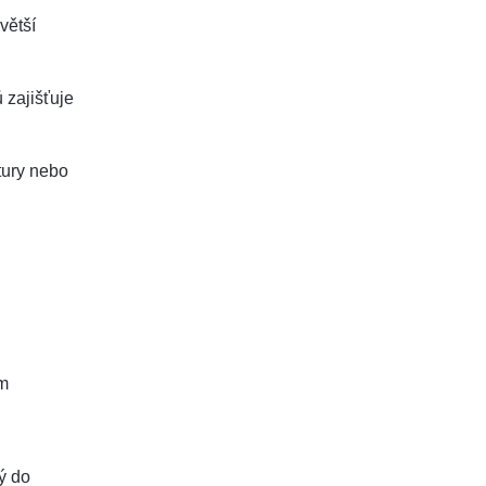
větší
 zajišťuje
tury nebo
em
rý do