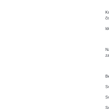
Kn
či
Id
Na
z
B
Sv
S
Sv