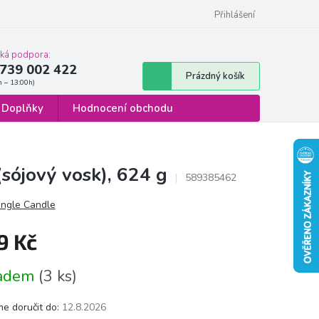
 osobních údajů
Formulář pro odstoupení od smlouvy
Přihlášení
cká podpora:
739 002 422
Nákupní
Prázdný košík
košík
Doplňky
Hodnocení obchodu
sójový vosk), 624 g
589385462
ingle Candle
9 Kč
á
ladem
(3 ks)
e doručit do:
12.8.2026