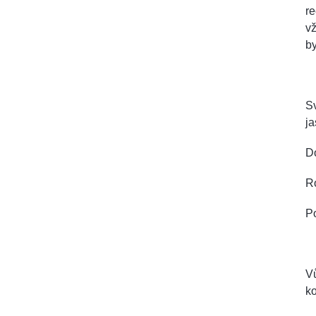
re
vž
by
Sv
j
D
R
Po
Vů
k