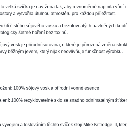
to velká svíčka je navržena tak, aby rovnoměrně naplnila vůní i 
ostory a vytvořila útulnou atmosféru pro každou příležitost.
užití čistého sójového vosku a bezolovnatých bavlněných knotů
ologicky šetrné hoření bez toxinů.
jový vosk je přírodní surovina, u které je přirozená změna struk
rvy běžným jevem, který nijak neovlivňuje funkčnost výrobku.
ožení: 100% sójový vosk a přírodní vonné esence
lení: 100% recyklovatelné sklo se snadno odnímatelným štítk
 vývojem a testováním těchto svíček stojí Mike Kittredge III, kte