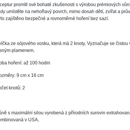
ceptur promítl své bohaté zkušenosti s výrobou prémiových vůn
dy umístěte na nehořlavý povrch, mimo dosah dětí, zvířat a prů
lo zajištěno bezpečné a rovnoměrné hoření bez sazí.
íčka ze sójového vosku, která má 2 knoty. Vyznačuje se čistou 
asným plamenem.
oba hoření: až 100 hodin
ozměry: 9 cm x 16 cm
čet knotů: 2
ně s maximální silou vyrobená z přírodních surovin extrahovan
ombinovaná v USA.