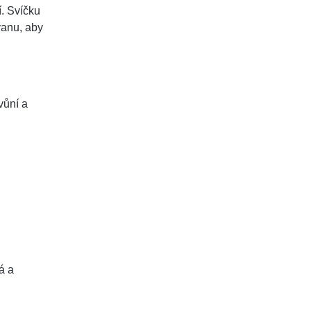
í. Svíčku
vanu, aby
vůní a
á a