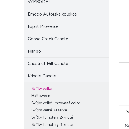
VÝPRODEJ
a
n
Emocio Autorská kolekce
e
l
Esprit Provence
Goose Creek Candle
Haribo
Chestnut Hill Candle
Kringle Candle
Svíčky velké
Halloween
Svíčky velké limitovaná edice
Svíčky velké Reserve
Po
Svíčky Tumblery 2-knoté
Svíčky Tumblery 3-knoté
S