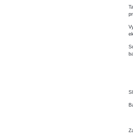
Ta
pr
Vy
ek
Só
ba
Sl
Ba
Za