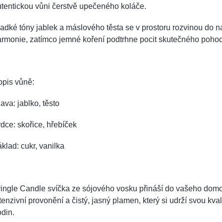
tentickou vůni čerstvě upečeného koláče.
adké tóny jablek a máslového těsta se v prostoru rozvinou do n
rmonie, zatímco jemné koření podtrhne pocit skutečného pohod
opis vůně:
ava: jablko, těsto
dce: skořice, hřebíček
klad: cukr, vanilka
ringle Candle svíčka ze sójového vosku přináší do vašeho dom
tenzivní provonění a čistý, jasný plamen, který si udrží svou kva
din.