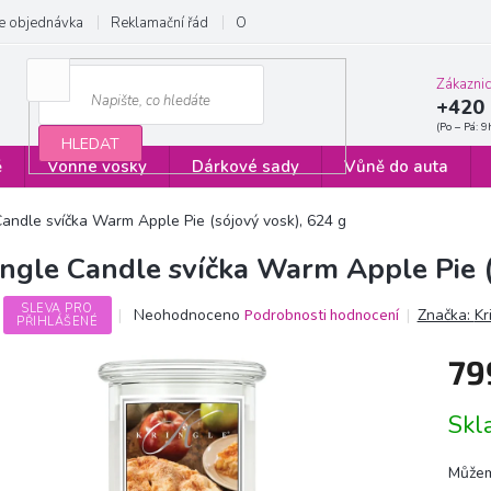
e objednávka
Reklamační řád
Obchodní podmínky
Zásady ochrany
Zákazni
+420 
HLEDAT
ě
Vonné vosky
Dárkové sady
Vůně do auta
Candle svíčka Warm Apple Pie (sójový vosk), 624 g
ingle Candle svíčka Warm Apple Pie (
SLEVA PRO
Průměrné
Neohodnoceno
Podrobnosti hodnocení
Značka:
Kr
PŘIHLÁŠENÉ
hodnocení
produktu
79
je
0,0
Měrn
z
Sk
cena:
5
hvězdiček.
Můžem