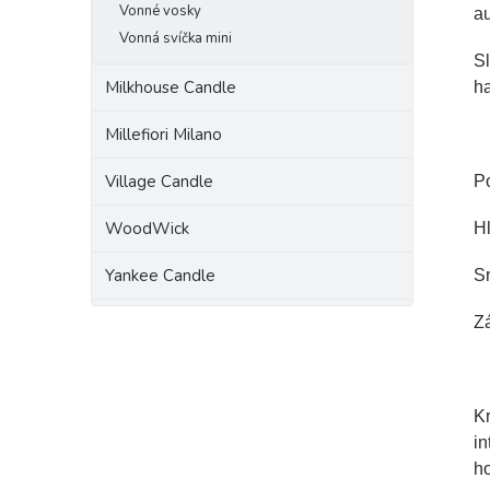
Vonné vosky
au
Vonná svíčka mini
Sl
Milkhouse Candle
ha
Millefiori Milano
Village Candle
P
WoodWick
Hl
Yankee Candle
Sr
Zá
K
in
ho