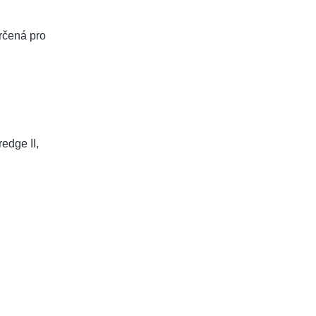
rčená pro
redge II,