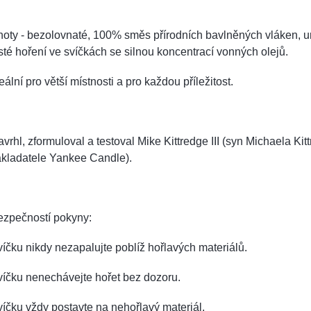
oty - bezolovnaté, 100% směs přírodních bavlněných vláken, u
sté hoření ve svíčkách se silnou koncentrací vonných olejů.
eální pro větší místnosti a pro každou příležitost.
vrhl, zformuloval a testoval Mike Kittredge III (syn Michaela Kitt
akladatele Yankee Candle).
ezpečností pokyny:
íčku nikdy nezapalujte poblíž hořlavých materiálů.
víčku nenechávejte hořet bez dozoru.
íčku vždy postavte na nehořlavý materiál.