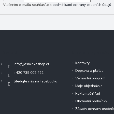
Vložením e-mailu souhlasíte s
podmínkami ochrany osobních údajů
Kontakt
Informace pro vás
Kontakty
info
@
jasminkashop.cz
Doprava a platba
+420 739 002 422
Věrnostní program
Sledujte nás na facebooku
Moje objednávka
Reklamační řád
Obchodní podmínky
Zásady ochrany osobní