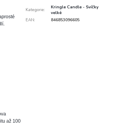
Kringle Candle - Svíčky
Kategorie
:
velké
aprosté
EAN
:
846853096605
lí.
ova
litu až 100