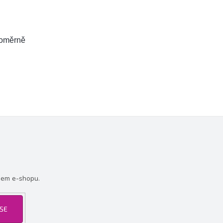
noměrně
šem e-shopu.
 SE