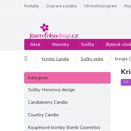
Přejít
Kontakty
Doprava a platba
Věrnostní program
Moj
na
obsah
Akce
Novinky
Svíčky
Bytové vůn
Domů
Kringle Candle
Svíčky velké
Kringle 
Kr
P
Přeskočit
o
Kategorie
kategorie
s
TIP
t
Svíčky Hororový design
r
a
Candleberry Candle
n
Country Candle
n
í
Koupelové bomby Bomb Cosmetics
p