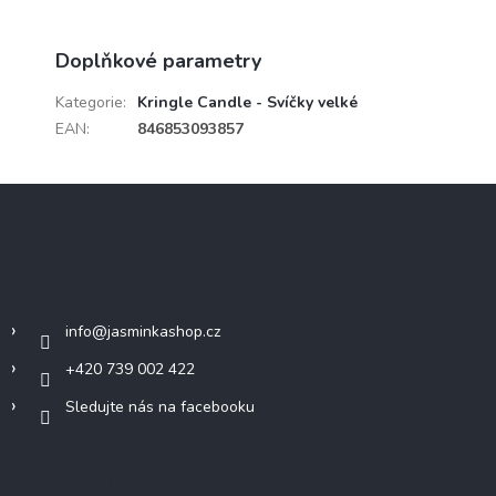
Doplňkové parametry
Kategorie
:
Kringle Candle - Svíčky velké
EAN
:
846853093857
Z
á
p
a
Kontakt
t
í
info
@
jasminkashop.cz
+420 739 002 422
Sledujte nás na facebooku
Informace pro vás