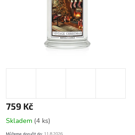
759 Kč
Měrná
Skladem
(4 ks)
cena:
Můžeme doručit do:
11.8.2026