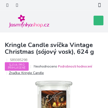
Přejít
na
obsah
Nákupní
košík
Kringle Candle svíčka Vintage
Christmas (sójový vosk), 624 g
589385298
SLEVA PRO
Průměrné
Neohodnoceno
Podrobnosti hodnocení
PŘIHLÁŠENÉ
hodnocení
Značka:
Kringle Candle
produktu
je
0,0
z
5
hvězdiček.