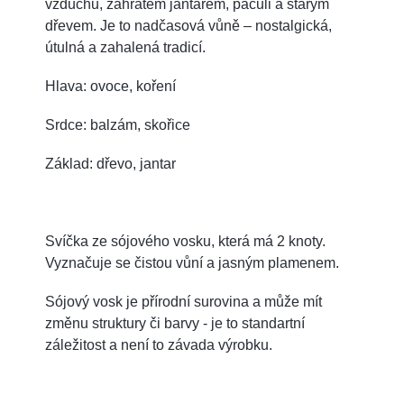
vzduchu, zahřátém jantarem, pačuli a starým
dřevem. Je to nadčasová vůně – nostalgická,
útulná a zahalená tradicí.
Hlava: ovoce, koření
Srdce: balzám, skořice
Základ: dřevo, jantar
Svíčka ze sójového vosku, která má 2 knoty.
Vyznačuje se čistou vůní a jasným plamenem.
Sójový vosk je přírodní surovina a může mít
změnu struktury či barvy - je to standartní
záležitost a není to závada výrobku.