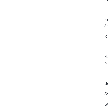
Kn
či
Id
Na
z
B
Sv
S