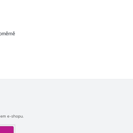
noměrně
šem e-shopu.