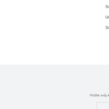
Sv
Ud
Sv
Vložte svůj