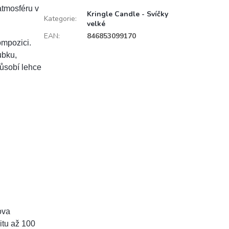
atmosféru v
Kringle Candle - Svíčky
Kategorie
:
velké
EAN
:
846853099170
ompozici.
ubku,
působí lehce
ova
litu až 100