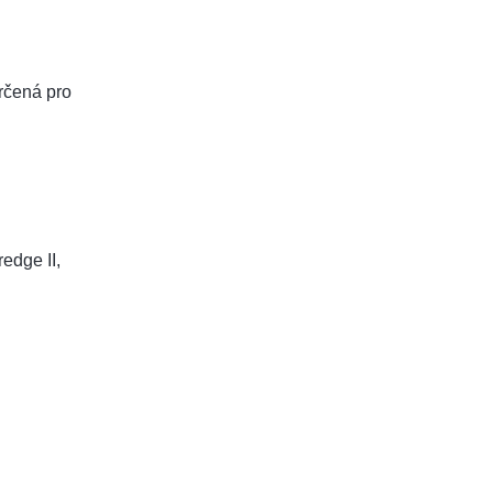
rčená pro
redge II,