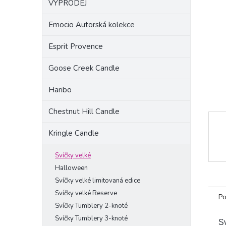
VÝPRODEJ
a
n
Emocio Autorská kolekce
e
l
Esprit Provence
Goose Creek Candle
Haribo
Chestnut Hill Candle
Kringle Candle
Svíčky velké
Halloween
Svíčky velké limitovaná edice
Svíčky velké Reserve
Po
Svíčky Tumblery 2-knoté
Svíčky Tumblery 3-knoté
S