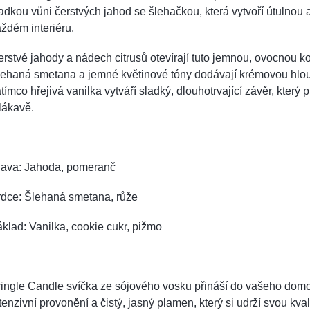
adkou vůni čerstvých jahod se šlehačkou, která vytvoří útulnou 
ždém interiéru.
rstvé jahody a nádech citrusů otevírají tuto jemnou, ovocnou k
lehaná smetana a jemné květinové tóny dodávají krémovou hlo
tímco hřejivá vanilka vytváří sladký, dlouhotrvající závěr, který 
lákavě.
lava: Jahoda, pomeranč
rdce: Šlehaná smetana, růže
klad: Vanilka, cookie cukr, pižmo
ringle Candle svíčka ze sójového vosku přináší do vašeho dom
tenzivní provonění a čistý, jasný plamen, který si udrží svou kva