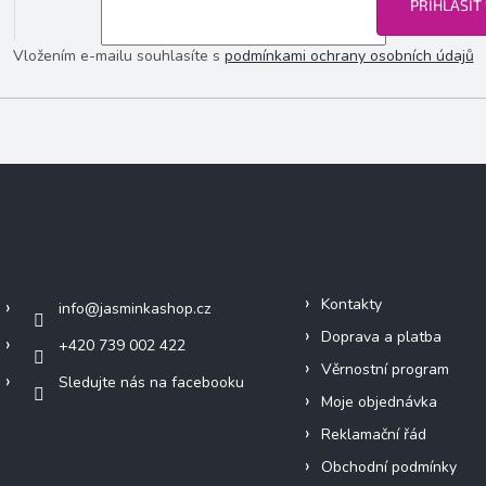
PŘIHLÁSIT
Vložením e-mailu souhlasíte s
podmínkami ochrany osobních údajů
Kontakt
Informace pro vás
Kontakty
info
@
jasminkashop.cz
Doprava a platba
+420 739 002 422
Věrnostní program
Sledujte nás na facebooku
Moje objednávka
Reklamační řád
Obchodní podmínky