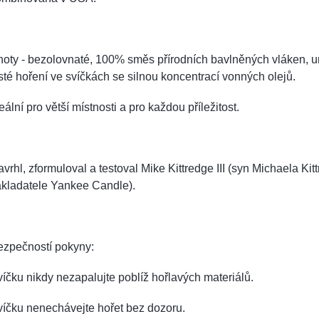
oty - bezolovnaté, 100% směs přírodních bavlněných vláken, u
sté hoření ve svíčkách se silnou koncentrací vonných olejů.
eální pro větší místnosti a pro každou příležitost.
vrhl, zformuloval a testoval Mike Kittredge III (syn Michaela Kitt
akladatele Yankee Candle).
ezpečností pokyny:
íčku nikdy nezapalujte poblíž hořlavých materiálů.
víčku nenechávejte hořet bez dozoru.