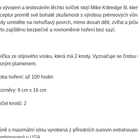
 vývojem a testováním těchto svíček stojí Mike Kittredge III, kte
ceptur promítl své bohaté zkušenosti s výrobou prémiových vůn
dy umístěte na nehořlavý povrch, mimo dosah dětí, zvířat a prů
lo zajištěno bezpečné a rovnoměrné hoření bez sazí.
íčka ze sójového vosku, která má 2 knoty. Vyznačuje se čistou 
asným plamenem.
oba hoření: až 100 hodin
ozměry: 9 cm x 16 cm
čet knotů: 2
ně s maximální silou vyrobená z přírodních surovin extrahovan
ombinovaná v USA.