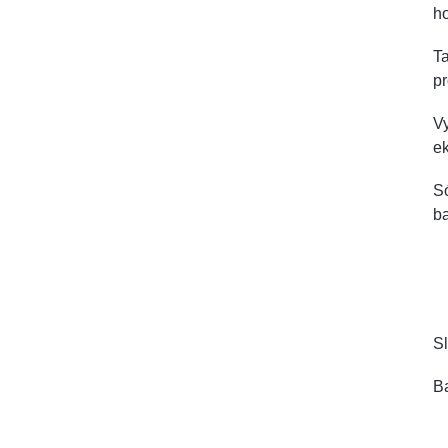
ho
Ta
pr
Vy
ek
Só
ba
Sl
Ba