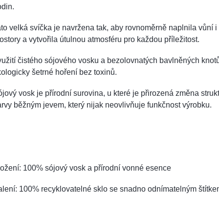
din.
to velká svíčka je navržena tak, aby rovnoměrně naplnila vůní i 
ostory a vytvořila útulnou atmosféru pro každou příležitost.
užití čistého sójového vosku a bezolovnatých bavlněných knotů
ologicky šetrné hoření bez toxinů.
jový vosk je přírodní surovina, u které je přirozená změna struk
rvy běžným jevem, který nijak neovlivňuje funkčnost výrobku.
ožení: 100% sójový vosk a přírodní vonné esence
lení: 100% recyklovatelné sklo se snadno odnímatelným štítk