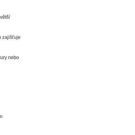
větší
 zajišťuje
tury nebo
em