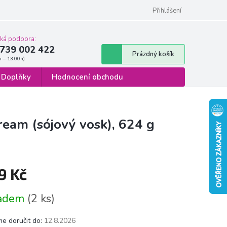
 osobních údajů
Formulář pro odstoupení od smlouvy
Přihlášení
cká podpora:
739 002 422
Nákupní
Prázdný košík
košík
Doplňky
Hodnocení obchodu
ream (sójový vosk), 624 g
9 Kč
á
ladem
(2 ks)
e doručit do:
12.8.2026