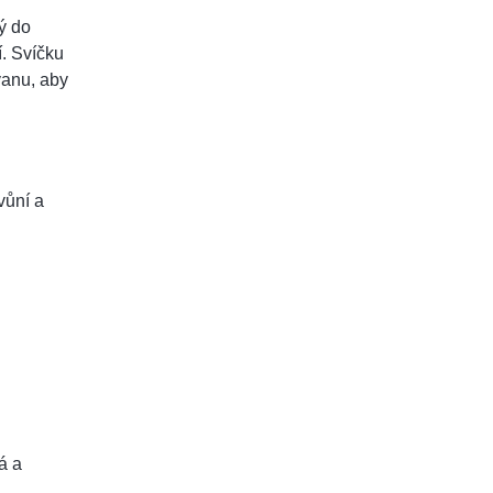
rý do
í. Svíčku
vanu, aby
vůní a
á a