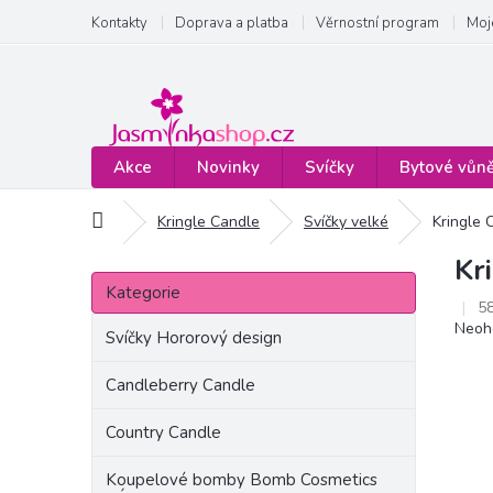
Přejít
Kontakty
Doprava a platba
Věrnostní program
Moj
na
obsah
Akce
Novinky
Svíčky
Bytové vůn
Domů
Kringle Candle
Svíčky velké
Kringle 
Kr
P
Přeskočit
o
Kategorie
kategorie
5
s
Prům
Neoh
t
Svíčky Hororový design
hodn
r
produ
a
Candleberry Candle
je
n
0,0
Country Candle
z
n
5
í
hvězd
Koupelové bomby Bomb Cosmetics
p