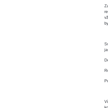
Za
re
vž
by
Sv
j
D
R
Po
Vů
k