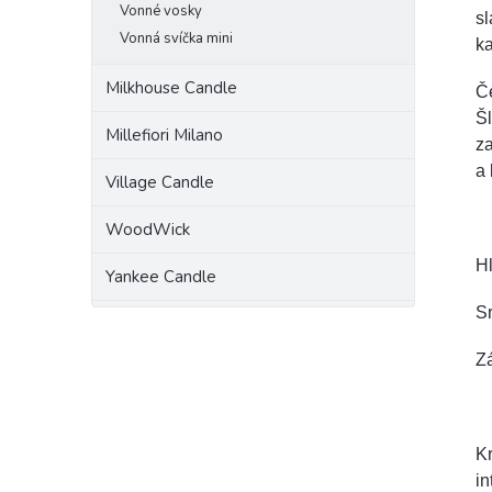
Vonné vosky
sl
Vonná svíčka mini
ka
Milkhouse Candle
Če
Š
Millefiori Milano
za
a 
Village Candle
WoodWick
H
Yankee Candle
S
Zá
K
in