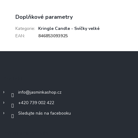
Doplňkové parametry
Kategorie
:
Kringle Candle - Svíčky velké
EAN
:
846853093925
Z
á
p
a
Kontakt
t
í
info
@
jasminkashop.cz
+420 739 002 422
Sledujte nás na facebooku
Informace pro vás