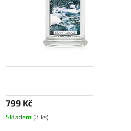
799 Kč
Měrná
Skladem
(3 ks)
cena: