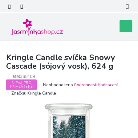
Přejít
na
obsah
Nákupní
košík
Kringle Candle svíčka Snowy
Cascade (sójový vosk), 624 g
589385409
SLEVA PRO
Průměrné
Neohodnoceno
Podrobnosti hodnocení
PŘIHLÁŠENÉ
hodnocení
Značka:
Kringle Candle
produktu
je
0,0
z
5
hvězdiček.