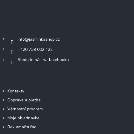
Z
á
p
a
Kontakt
t
í
info
@
jasminkashop.cz
+420 739 002 422
Sledujte nás na facebooku
Informace pro vás
Kontakty
Doprava a platba
Věrnostní program
Moje objednávka
Reklamační řád