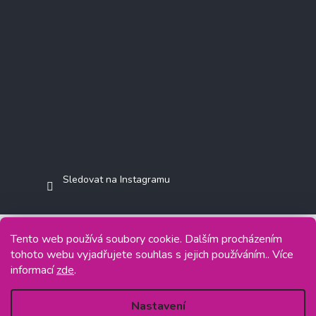
Sledovat na Instagramu
Tento web používá soubory cookie. Dalším procházením
tohoto webu vyjadřujete souhlas s jejich používáním.. Více
Copyright 2026
Jasminkashop.cz
. Všechna práva vyhrazena.
informací
zde
.
Grafický návrh vytvořil a na Shoptet implementoval
Tomáš Hlad
&
Shoptetak.cz
.
Nastavení