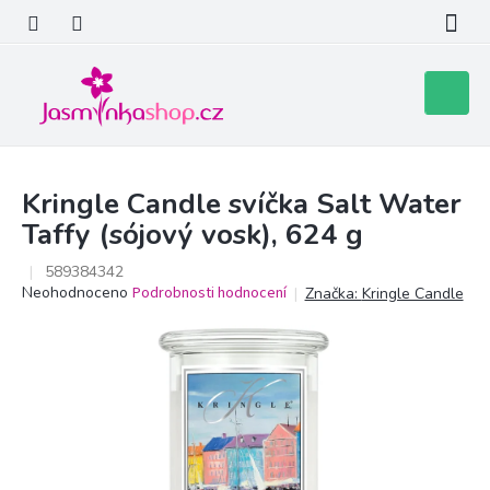
Přejít
na
obsah
Nákupní
košík
Kringle Candle svíčka Salt Water
Taffy (sójový vosk), 624 g
589384342
Průměrné
Neohodnoceno
Podrobnosti hodnocení
Značka:
Kringle Candle
hodnocení
produktu
je
0,0
z
5
hvězdiček.