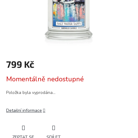
799 Kč
Měrná
Momentálně nedostupné
cena:
Položka byla vyprodána…
Detailní informace
ZEPTAT SE
SDÍLET