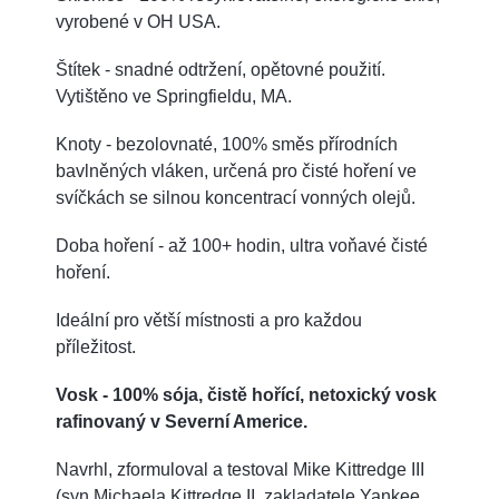
vyrobené v OH USA.
Štítek - snadné odtržení, opětovné použití.
Vytištěno ve Springfieldu, MA.
Knoty - bezolovnaté, 100% směs přírodních
bavlněných vláken, určená pro čisté hoření ve
svíčkách se silnou koncentrací vonných olejů.
Doba hoření - až 100+ hodin, ultra voňavé čisté
hoření.
Ideální pro větší místnosti a pro každou
příležitost.
Vosk - 100% sója, čistě hořící, netoxický vosk
rafinovaný v Severní Americe.
Navrhl, zformuloval a testoval Mike Kittredge III
(syn Michaela Kittredge II, zakladatele Yankee