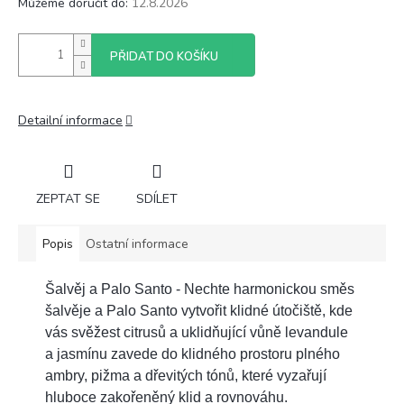
Můžeme doručit do:
12.8.2026
PŘIDAT DO KOŠÍKU
Detailní informace
ZEPTAT SE
SDÍLET
Popis
Ostatní informace
Šalvěj a Palo Santo - Nechte harmonickou směs
šalvěje a Palo Santo vytvořit klidné útočiště, kde
vás svěžest citrusů a uklidňující vůně levandule
a jasmínu zavede do klidného prostoru plného
ambry, pižma a dřevitých tónů, které vyzařují
hluboce zakořeněný klid a rovnováhu.