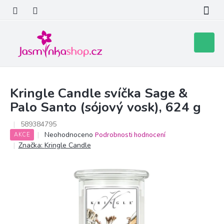
Přejít
na
obsah
Nákupní
košík
Kringle Candle svíčka Sage &
Palo Santo (sójový vosk), 624 g
589384795
Průměrné
Neohodnoceno
Podrobnosti hodnocení
AKCE
hodnocení
Značka:
Kringle Candle
produktu
je
0,0
z
5
hvězdiček.