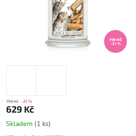
799 KČ
–21 %
799 Kč
–21 %
629 Kč
Měrná
Skladem
(1 ks)
cena: