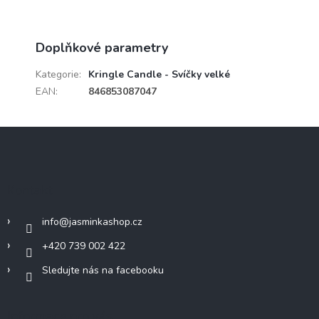
Doplňkové parametry
Kategorie
:
Kringle Candle - Svíčky velké
EAN
:
846853087047
Z
á
p
a
Kontakt
t
í
info
@
jasminkashop.cz
+420 739 002 422
Sledujte nás na facebooku
Informace pro vás