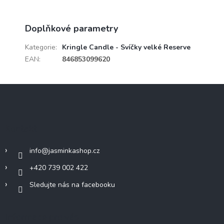
Doplňkové parametry
Kategorie
:
Kringle Candle - Svíčky velké Reserve
EAN
:
846853099620
Z
á
p
a
Kontakt
t
í
info
@
jasminkashop.cz
+420 739 002 422
Sledujte nás na facebooku
Informace pro vás