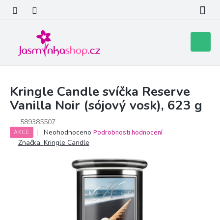
Přejít
na
obsah
Nákupní
košík
Kringle Candle svíčka Reserve
Vanilla Noir (sójový vosk), 623 g
589385507
Průměrné
Neohodnoceno
Podrobnosti hodnocení
AKCE
hodnocení
Značka:
Kringle Candle
produktu
je
0,0
z
5
hvězdiček.