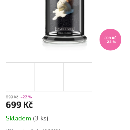
899 KČ
–22 %
899 Kč
–22 %
699 Kč
Měrná
Skladem
(3 ks)
cena: