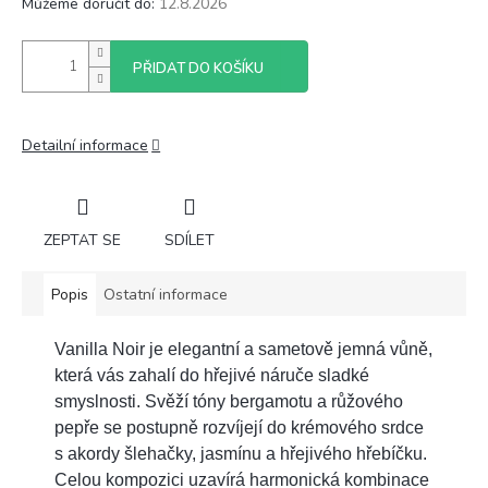
Můžeme doručit do:
12.8.2026
PŘIDAT DO KOŠÍKU
Detailní informace
ZEPTAT SE
SDÍLET
Popis
Ostatní informace
Vanilla Noir je elegantní a sametově jemná vůně,
která vás zahalí do hřejivé náruče sladké
smyslnosti. Svěží tóny bergamotu a růžového
pepře se postupně rozvíjejí do krémového srdce
s akordy šlehačky, jasmínu a hřejivého hřebíčku.
Celou kompozici uzavírá harmonická kombinace