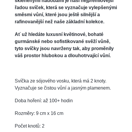
skleněnými nádobami je naší nejprémiovější
řadou svíček, která se vyznačuje vylepšenými
směsmi vůní, které jsou ještě silnější a
rafinovanější než naše základní kolekce.
Ať už hledáte luxusní květinové, bohaté
gurmánské nebo sofistikované svěží vůně,
tyto svíčky jsou navrženy tak, aby proměnily
váš prostor hlubokou a dlouhotrvající vůní.
Svíčka ze sójového vosku, která má 2 knoty.
Vyznačuje se čistou vůní a jasným plamenem.
Doba hoření: až 100+ hodin
Rozměry: 9 cm x 16 cm
Počet knotů: 2